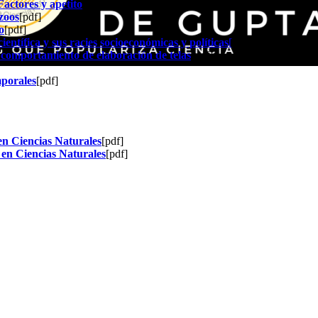
actores y apetito
[pdf]
zoos
[pdf]
o
[pdf]
ientífica y sus racies socioeconómicas y políticas
[
pdf]
 comportamiento de elaboración de telas
[pdf]
mporales
[pdf]
en Ciencias Naturales
[pdf]
 en Ciencias Naturale
s
[pdf]