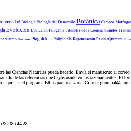
Botánica
odiversidad
Biología
Biología del Desarrollo
Campos Morfogen
Evolución
gía
Evolución
Filogenia
Filosofía de la Ciencia
Grandes Transic
Plaguicidas
iberalismo
Poliploidía
Regeneración
RevistaQuimera
Números
Robe
re las Ciencias Naturales pueda hacerlo. Envía el manuscrito al correo
mpañado de las referencias que hayas usado en tus razonamientos. El form
os que use el programa Bibus para realizarla. Correo: gonmoal@alumn
4) 96 386 44 28