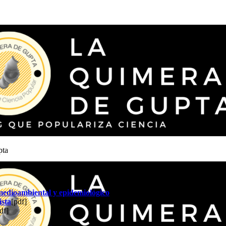
pta
medioambiental y epidemiológico
[pdf]
ista
[pdf]
df]