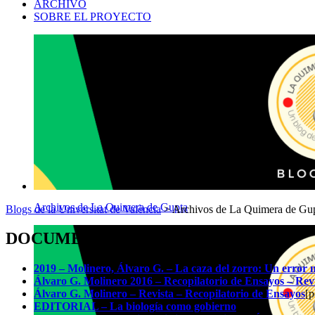
ARCHIVO
SOBRE EL PROYECTO
Archivos de La Quimera de Gupta
Blogs de la Universitat de València
>
Archivos de La Quimera de Gu
DOCUMENTOS
2019 – Molinero, Álvaro G. – La caza del zorro: Un error 
Álvaro G. Molinero 2016 – Recopilatorio de Ensayos – Rev
Álvaro G. Molinero – Revista – Recopilatorio de Ensayos
[p
EDITORIAL – La biología como gobierno
[pdf]