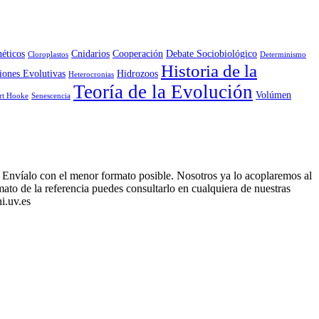
éticos
Cnidarios
Cooperación
Debate Sociobiológico
Cloroplastos
Determinismo
Historia de la
iones Evolutivas
Hidrozoos
Heterocronias
Teoría de la Evolución
Volúmen
rt Hooke
Senescencia
. Envíalo con el menor formato posible. Nosotros ya lo acoplaremos al
ato de la referencia puedes consultarlo en cualquiera de nuestras
i.uv.es