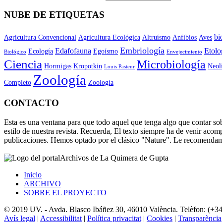
NUBE DE ETIQUETAS
bi
Agricultura Convencional
Agricultura Ecológica
Altruísmo
Anfibios
Aves
Embriología
Edafofauna
Etolo
Ecología
Egoísmo
Biológico
Envejecimiento
Ciencia
Microbiología
Hormigas
Kropotkin
Neol
Louis Pasteur
Zoología
Completo
Zoología
CONTACTO
Esta es una ventana para que todo aquel que tenga algo que contar sob
estilo de nuestra revista. Recuerda, El texto siempre ha de venir aco
publicaciones. Hemos optado por el clásico "Nature". Le recomendam
Archivos de La Quimera de Gupta
Inicio
ARCHIVO
SOBRE EL PROYECTO
© 2019 UV. - Avda. Blasco Ibáñez 30, 46010 València. Telèfon: (+3
Avís legal
|
Accessibilitat
|
Política privacitat
|
Cookies
|
Transparència