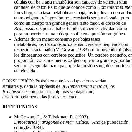
células con baja tasa metabólica son capaces de generan gran
cantidad de calor. Es lo que se conoce como
Homeotermia Iner
Pues bien, si la tasa metabólica es baja, los tejidos no demanda
tanto oxígeno, y la presión no necesitaría ser tan elevada, pero
como un cuerpo tan grande genera tanto calor, el corazón de
Brachiosaurus
podría haber tenido suficiente actividad como
para proporcionar una más que suficiente presión sanguínea.
Además de un menor consumo por bajas tasas
metabólicas, los
Brachiosaurus
tenían cerebros pequeños con
respecto a su tamaño (McGowan, 1983) contribuyendo al falso
los dinosaurios con cerebros pequeños. Un cerebro pequeño, e
proporción, consume menos oxígeno que uno grande y, por tant
sería una segunda razón para que la presión sanguínea no fuese
tan elevada.
CONSLUSIÓN: Probablemente las adaptaciones serían
similares y, dada la hipótesis de la
Hometermina inercial,
los
Brachisaurus
contarían con algunas ventajas que,
desafortunadamente, las jirafas no tienen.
REFERENCIAS
McGowan, C., & Tabakman, R. (1993).
Dinosaurios y dragones de mar
. Crítica. [Año de publicación
en inglés 1983].