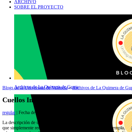
ARCHIVO
SOBRE EL PROYECTO
Archivos de La Quimera de Gupta
Blogs de la Universitat de València
>
Archivos de La Quimera de Gu
Cuellos Imposibles
regular
| Fecha de publicación: 19 mayo, 2015
La descripción de una animal sirve para mucho más
que simplemente reconocerlo cuando lo observamos. Por ejemplo,