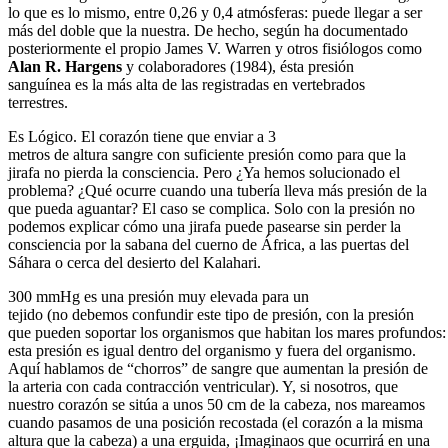
lo que es lo mismo, entre 0,26 y 0,4 atmósferas: puede llegar a ser
más del doble que la nuestra. De hecho, según ha documentado
posteriormente el propio James V. Warren y otros fisiólogos como
Alan R. Hargens
y colaboradores (1984), ésta presión
sanguínea es la más alta de las registradas en vertebrados
terrestres.
Es Lógico. El corazón tiene que enviar a 3
metros de altura sangre con suficiente presión como para que la
jirafa no pierda la consciencia. Pero ¿Ya hemos solucionado el
problema? ¿Qué ocurre cuando una tubería lleva más presión de la
que pueda aguantar? El caso se complica. Solo con la presión no
podemos explicar cómo una jirafa puede pasearse sin perder la
consciencia por la sabana del cuerno de África, a las puertas del
Sáhara o cerca del desierto del Kalahari.
300 mmHg es una presión muy elevada para un
tejido (no debemos confundir este tipo de presión, con la presión
que pueden soportar los organismos que habitan los mares profundos:
esta presión es igual dentro del organismo y fuera del organismo.
Aquí hablamos de “chorros” de sangre que aumentan la presión de
la arteria con cada contracción ventricular). Y, si nosotros, que
nuestro corazón se sitúa a unos 50 cm de la cabeza, nos mareamos
cuando pasamos de una posición recostada (el corazón a la misma
altura que la cabeza) a una erguida, ¡Imaginaos que ocurrirá en una