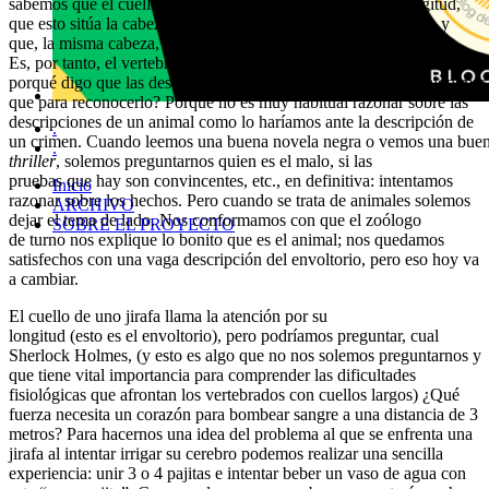
sabemos que el cuello de la jirafa mide unos 2 metros de longitud,
que esto sitúa la cabeza del animal a 3 metros sobre el corazón y
que, la misma cabeza, se sitúa entre 5 y 6 metros sobre el suelo.
Es, por tanto, el vertebrado terrestre más alto actualmente. ¿Y
porqué digo que las descripciones de una animal sirven para algo más
que para reconocerlo? Porque no es muy habitual razonar sobre las
descripciones de un animal como lo haríamos ante la descripción de
.
un crimen. Cuando leemos una buena novela negra o vemos una bue
.
thriller
, solemos preguntarnos quien es el malo, si las
pruebas que hay son convincentes, etc., en definitiva: intentamos
Inicio
razonar sobre los hechos. Pero cuando se trata de animales solemos
ARCHIVO
dejar el tema de lado. Nos conformamos con que el zoólogo
SOBRE EL PROYECTO
de turno nos explique lo bonito que es el animal; nos quedamos
satisfechos con una vaga descripción del envoltorio, pero eso hoy va
a cambiar.
El cuello de uno jirafa llama la atención por su
longitud (esto es el envoltorio), pero podríamos preguntar, cual
Sherlock Holmes, (y esto es algo que no nos solemos preguntarnos y
que tiene vital importancia para comprender las dificultades
fisiológicas que afrontan los vertebrados con cuellos largos) ¿Qué
fuerza necesita un corazón para bombear sangre a una distancia de 3
metros? Para hacernos una idea del problema al que se enfrenta una
jirafa al intentar irrigar su cerebro podemos realizar una sencilla
experiencia: unir 3 o 4 pajitas e intentar beber un vaso de agua con