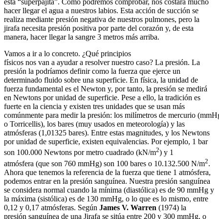
esta “superpajita”. Como podremos comprobar, nos costará mucho
hacer llegar el agua a nuestros labios. Esta acción de succión se
realiza mediante presión negativa de nuestros pulmones, pero la
jirafa necesita presión positiva por parte del corazón y, de esta
manera, hacer llegar la sangre 3 metros más arriba.
Vamos a ir a lo concreto. ¿Qué principios
físicos nos van a ayudar a resolver nuestro caso? La presión. La
presión la podríamos definir como la fuerza que ejerce un
determinado fluido sobre una superficie. En física, la unidad de
fuerza fundamental es el Newton y, por tanto, la presión se medirá
en Newtons por unidad de superficie. Pese a ello, la tradición es
fuerte en la ciencia y existen tres unidades que se usan más
comúnmente para medir la presión: los milímetros de mercurio (mmH
o Torricellis), los bares (muy usados en meteorología) y las
atmósferas (1,01325 bares). Entre estas magnitudes, y los Newtons
por unidad de superficie, existen equivalencias. Por ejemplo, 1 bar
2
son 100.000 Newtons por metro cuadrado (kN/m
) y 1
2
atmósfera (que son 760 mmHg) son 100 bares o 10.132.500 N/m
.
Ahora que tenemos la referencia de la fuerza que tiene 1 atmósfera,
podemos entrar en la presión sanguínea. Nuestra presión sanguínea
se considera normal cuando la mínima (diastólica) es de 90 mmHg y
la máxima (sistólica) es de 130 mmHg, o lo que es lo mismo, entre
0,12 y 0,17 atmósferas. Según
James V. Warren
(1974) la
presión sanguínea de una Jirafa se sitúa entre 200 y 300 mmHg, o