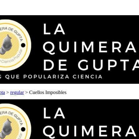
pta
>
regular
>
Cuellos Imposibles