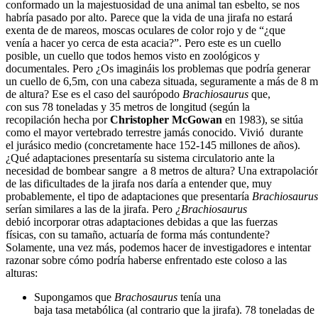
conformado un la majestuosidad de una animal tan esbelto, se nos
habría pasado por alto. Parece que la vida de una jirafa no estará
exenta de de mareos, moscas oculares de color rojo y de “¿que
venía a hacer yo cerca de esta acacia?”. Pero este es un cuello
posible, un cuello que todos hemos visto en zoológicos y
documentales. Pero ¿Os imagináis los problemas que podría generar
un cuello de 6,5m, con una cabeza situada, seguramente a más de 8 m
de altura? Ese es el caso del saurópodo
Brachiosaurus
que,
c
on sus
78 toneladas y 35 metros de longitud (según la
recopilación hecha por
Christopher McGowan
en 1983), se sitúa
como el mayor vertebrado terrestre jamás conocido. Vivió durante
el jurásico medio (concretamente hace 152-145 millones de años).
¿Qué adaptaciones presentaría su sistema circulatorio ante la
necesidad de bombear sangre a 8 metros de altura? Una extrapolació
de las dificultades de la jirafa nos daría a entender que, muy
probablemente, el tipo de adaptaciones que presentaría
Brachiosaurus
serían similares a las de la jirafa. Pero
¿Brachiosaurus
debió incorporar otras adaptaciones debidas a que las fuerzas
físicas, con su tamaño, actuaría de forma más contundente?
Solamente, una vez más, podemos hacer de investigadores e intentar
razonar sobre cómo podría haberse enfrentado este coloso a las
alturas:
Supongamos que
Brachosaurus
tenía una
baja tasa metabólica (al contrario que la jirafa). 78 toneladas de