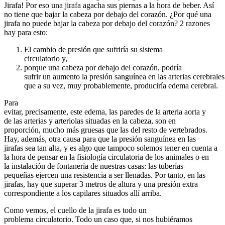
Jirafa! Por eso una jirafa agacha sus piernas a la hora de beber. Así
no tiene que bajar la cabeza por debajo del corazón. ¿Por qué una
jirafa no puede bajar la cabeza por debajo del corazón? 2 razones
hay para esto:
El cambio de presión que sufriría su sistema
circulatorio y,
porque una cabeza por debajo del corazón, podría
sufrir un aumento la presión sanguínea en las arterias cerebrales
que a su vez, muy probablemente, produciría edema cerebral.
Para
evitar, precisamente, este edema, las paredes de la arteria aorta y
de las arterias y arteriolas situadas en la cabeza, son en
proporción, mucho más gruesas que las del resto de vertebrados.
Hay, además, otra causa para que la presión sanguínea en las
jirafas sea tan alta, y es algo que tampoco solemos tener en cuenta a
la hora de pensar en la fisiología circulatoria de los animales o en
la instalación de fontanería de nuestras casas: las tuberías
pequeñas ejercen una resistencia a ser llenadas. Por tanto, en las
jirafas, hay que superar 3 metros de altura y una presión extra
correspondiente a los capilares situados allí arriba.
Como vemos, el cuello de la jirafa es todo un
problema circulatorio. Todo un caso que, si nos hubiéramos