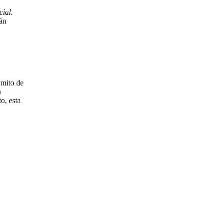
cial
.
rán
 mito de
n
o, esta