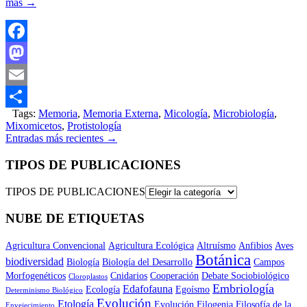
más
→
Facebook
Mastodon
Email
Tags:
Memoria
,
Memoria Externa
,
Micología
,
Microbiología
,
Compartir
Mixomicetos
,
Protistología
Entradas más recientes
→
TIPOS DE PUBLICACIONES
TIPOS DE PUBLICACIONES
NUBE DE ETIQUETAS
Agricultura Convencional
Agricultura Ecológica
Altruísmo
Anfibios
Aves
Botánica
biodiversidad
Biología
Biología del Desarrollo
Campos
Morfogenéticos
Cnidarios
Cooperación
Debate Sociobiológico
Cloroplastos
Embriología
Edafofauna
Ecología
Egoísmo
Determinismo Biológico
Evolución
Etología
Evolución
Filogenia
Filosofía de la
Envejecimiento