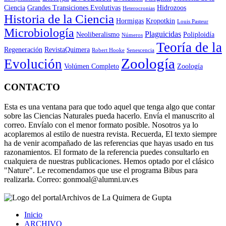
Ciencia
Grandes Transiciones Evolutivas
Hidrozoos
Heterocronias
Historia de la Ciencia
Hormigas
Kropotkin
Louis Pasteur
Microbiología
Plaguicidas
Neoliberalismo
Poliploidía
Números
Teoría de la
Regeneración
RevistaQuimera
Robert Hooke
Senescencia
Zoología
Evolución
Volúmen Completo
Zoología
CONTACTO
Esta es una ventana para que todo aquel que tenga algo que contar
sobre las Ciencias Naturales pueda hacerlo. Envía el manuscrito al
correo. Envíalo con el menor formato posible. Nosotros ya lo
acoplaremos al estilo de nuestra revista. Recuerda, El texto siempre
ha de venir acompañado de las referencias que hayas usado en tus
razonamientos. El formato de la referencia puedes consultarlo en
cualquiera de nuestras publicaciones. Hemos optado por el clásico
"Nature". Le recomendamos que use el programa Bibus para
realizarla. Correo: gonmoal@alumni.uv.es
Archivos de La Quimera de Gupta
Inicio
ARCHIVO