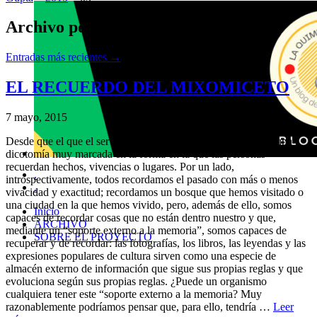
Archivo por meses:
mayo 2015
Entradas más recientes
→
EL RECUERDO DEL MIXOMICETO
7 mayo, 2015
Desde que el que el ser humano fue ser humano, ha existido una
dicotomía muy marcada en la forma en la que las personas
recuerdan hechos, vivencias o lugares. Por un lado,
.
introspectivamente, todos recordamos el pasado con más o menos
.
vivacidad y exactitud; recordamos un bosque que hemos visitado o
una ciudad en la que hemos vivido, pero, además de ello, somos
Inicio
capaces de recordar cosas que no están dentro nuestro y que,
ARCHIVO
mediante un “soporte externo a la memoria”, somos capaces de
SOBRE EL PROYECTO
recuperar y de recordar: las fotografías, los libros, las leyendas y las
expresiones populares de cultura sirven como una especie de
almacén externo de información que sigue sus propias reglas y que
evoluciona según sus propias reglas. ¿Puede un organismo
cualquiera tener este “soporte externo a la memoria? Muy
razonablemente podríamos pensar que, para ello, tendría …
Leer