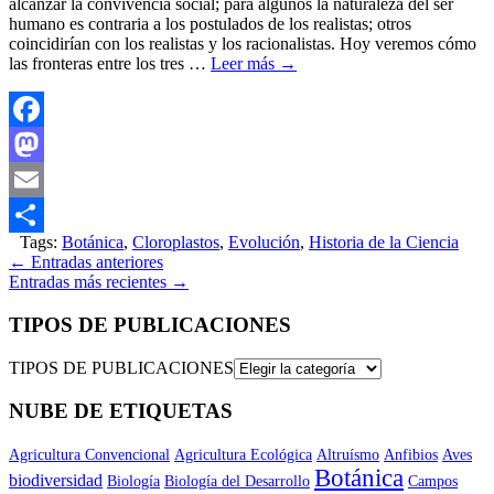
alcanzar la convivencia social; para algunos la naturaleza del ser
humano es contraria a los postulados de los realistas; otros
coincidirían con los realistas y los racionalistas. Hoy veremos cómo
las fronteras entre los tres …
Leer más
→
Facebook
Mastodon
Email
Tags:
Botánica
,
Cloroplastos
,
Evolución
,
Historia de la Ciencia
Compartir
←
Entradas anteriores
Entradas más recientes
→
TIPOS DE PUBLICACIONES
TIPOS DE PUBLICACIONES
NUBE DE ETIQUETAS
Agricultura Convencional
Agricultura Ecológica
Altruísmo
Anfibios
Aves
Botánica
biodiversidad
Biología
Biología del Desarrollo
Campos