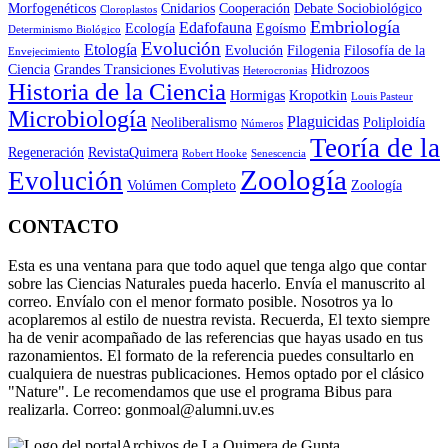
Morfogenéticos
Cnidarios
Cooperación
Debate Sociobiológico
Cloroplastos
Embriología
Edafofauna
Ecología
Egoísmo
Determinismo Biológico
Evolución
Etología
Evolución
Filogenia
Filosofía de la
Envejecimiento
Ciencia
Grandes Transiciones Evolutivas
Hidrozoos
Heterocronias
Historia de la Ciencia
Hormigas
Kropotkin
Louis Pasteur
Microbiología
Plaguicidas
Neoliberalismo
Poliploidía
Números
Teoría de la
Regeneración
RevistaQuimera
Robert Hooke
Senescencia
Zoología
Evolución
Volúmen Completo
Zoología
CONTACTO
Esta es una ventana para que todo aquel que tenga algo que contar
sobre las Ciencias Naturales pueda hacerlo. Envía el manuscrito al
correo. Envíalo con el menor formato posible. Nosotros ya lo
acoplaremos al estilo de nuestra revista. Recuerda, El texto siempre
ha de venir acompañado de las referencias que hayas usado en tus
razonamientos. El formato de la referencia puedes consultarlo en
cualquiera de nuestras publicaciones. Hemos optado por el clásico
"Nature". Le recomendamos que use el programa Bibus para
realizarla. Correo: gonmoal@alumni.uv.es
Archivos de La Quimera de Gupta