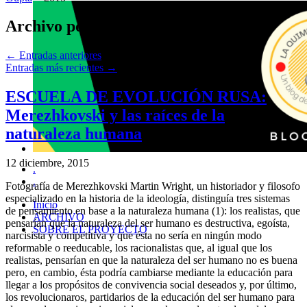
Archivo por años:
2015
←
Entradas anteriores
Entradas más recientes
→
ESCUELA DE EVOLUCIÓN RUSA:
Merezhkovski y las raíces de la
naturaleza humana
12 diciembre, 2015
.
.
Fotografía de Merezhkovski Martin Wright, un historiador y filosofo
especializado en la historia de la ideología, distinguía tres sistemas
Inicio
de pensamiento en base a la naturaleza humana (1): los realistas, que
ARCHIVO
pensarían que la naturaleza del ser humano es destructiva, egoísta,
SOBRE EL PROYECTO
narcisista y competitiva y que ésta no sería en ningún modo
reformable o reeducable, los racionalistas que, al igual que los
realistas, pensarían en que la naturaleza del ser humano no es buena
pero, en cambio, ésta podría cambiarse mediante la educación para
llegar a los propósitos de convivencia social deseados y, por último,
los revolucionaros, partidarios de la educación del ser humano para