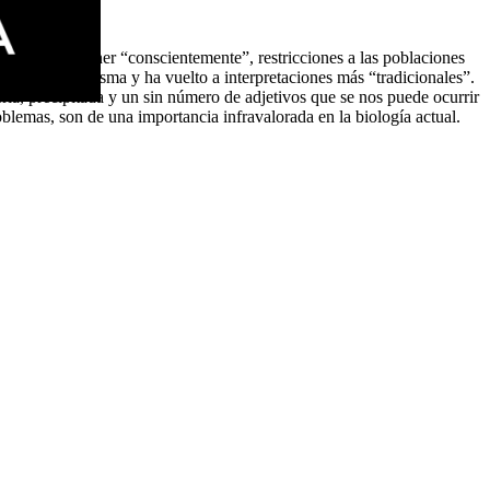
arse y de imponer “conscientemente”, restricciones a las poblaciones
cado de la misma y ha vuelto a interpretaciones más “tradicionales”.
ria, precipitada y un sin número de adjetivos que se nos puede ocurrir
blemas, son de una importancia infravalorada en la biología actual.