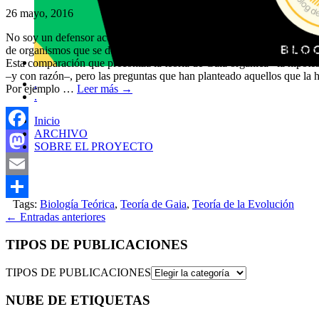
26 mayo, 2016
No soy un defensor acérrimo de la llamada teoría de Gaia orgánica, la 
de organismos que se desarrollan en su seno. James Lovelock ha sido 
Esta comparación que preconiza la teoría de Gaia orgánica –la hipótes
–y con razón–, pero las preguntas que han planteado aquellos que la h
.
Por ejemplo …
Leer más
→
.
Inicio
ARCHIVO
Facebook
SOBRE EL PROYECTO
Mastodon
Email
Tags:
Biología Teórica
,
Teoría de Gaia
,
Teoría de la Evolución
Compartir
←
Entradas anteriores
TIPOS DE PUBLICACIONES
TIPOS DE PUBLICACIONES
NUBE DE ETIQUETAS