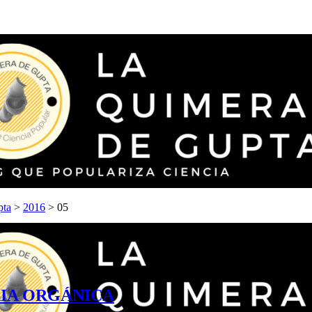
pta
>
2016
>
05
AIA ORGÁNICA