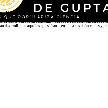
cual hipotetiza que la tierra es un gran organismo, capaz de autorregul
uno de sus ponentes más activos pero, en la última década, se ha desmar
is de que la tierra es un organismo– puede parecer escandalosa, poco se
an desarrollado o aquellos que se han acercado a sus deducciones y pro