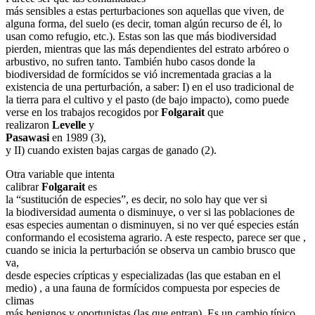
más sensibles a estas perturbaciones son aquellas que viven, de
alguna forma, del suelo (es decir, toman algún recurso de él, lo
usan como refugio, etc.). Estas son las que más biodiversidad
pierden, mientras que las más dependientes del estrato arbóreo o
arbustivo, no sufren tanto. También hubo casos donde la
biodiversidad de formícidos se vió incrementada gracias a la
existencia de una perturbación, a saber: I) en el uso tradicional de
la tierra para el cultivo y el pasto (de bajo impacto), como puede
verse en los trabajos recogidos por
Folgarait
que
realizaron
Levelle
y
Pasawasi
en 1989 (3),
y II) cuando existen bajas cargas de ganado (2).
Otra variable que intenta
calibrar
Folgarait
es
la “sustitución de especies”, es decir, no solo hay que ver si
la biodiversidad aumenta o disminuye, o ver si las poblaciones de
esas especies aumentan o disminuyen, si no ver qué especies están
conformando el ecosistema agrario. A este respecto, parece ser que ,
cuando se inicia la perturbación se observa un cambio brusco que
va,
desde especies crípticas y especializadas (las que estaban en el
medio) , a una fauna de formícidos compuesta por especies de
climas
más benignos y oportunistas (las que entran). Es un cambio típico