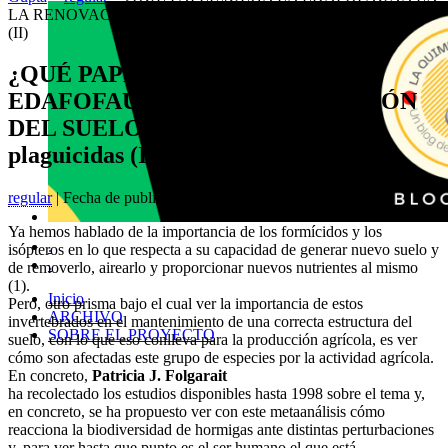
LA RENOVACIÓN DEL SUELO?: El efecto de los plaguicidas
(II)
¿QUÉ PAPEL JUEGA LA
EDAFOFAUNA EN LA RENOVACIÓN
DEL SUELO?: El efecto de los
plaguicidas (II)
regular
| Fecha de publicación: 18 julio, 2016
Ya hemos hablado de la importancia de los formícidos y los
.
isópteros en lo que respecta a su capacidad de generar nuevo suelo y
.
de removerlo, airearlo y proporcionar nuevos nutrientes al mismo
(1).
Inicio
Pero, otro prisma bajo el cual ver la importancia de estos
ARCHIVO
invertebrados en el mantenimiento de una correcta estructura del
SOBRE EL PROYECTO
suelo, con lo que eso conlleva para la producción agrícola, es ver
cómo son afectadas este grupo de especies por la actividad agrícola.
En concreto,
Patricia J. Folgarait
ha recolectado los estudios disponibles hasta 1998 sobre el tema y,
en concreto, se ha propuesto ver con este metaanálisis cómo
reacciona la biodiversidad de hormigas ante distintas perturbaciones
y, para ver hasta que punto es el ser humano el que está