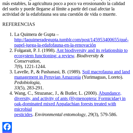
más estables, la agricultura poco a poco va erosionando la calidad
del suelo y puede llegarse al límite a partir del cual afectar la
actividad de la edafofauna sea una cuestión de vida o muerte.
REFERENCIAS
La Quimera de Gupta –
http://laquimeradegupta.tumblr.com/post/145953400655/qué-
papel-juega-la-edafofauna-en-la-renovación
Folgarait, P. J. (1998).
Ant biodiversity and its relationship to
ecosystem functioning: a review
.
Biodiversity &
Conservation
,
7
(9), 1221-1244.
Lavelle, P., & Pashanasi, B. (1989).
Soil macrofauna and land
management in Peruvian Amazonia
(Yurimaguas, Loreto).
Pedobiologia
,
33
(5), 283-291.
Wang, C., Strazanac, J., & Butler, L. (2000).
Abundance,
diversity, and activity of ants (Hymenoptera: Formicidae) in
oak-dominated mixed Appalachian forests treated with
microbial
pesticides
.
Environmental entomology
,
29
(3), 579-586.