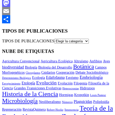
Facebook
Mastodon
Email
Compartir
TIPOS DE PUBLICACIONES
TIPOS DE PUBLICACIONES
NUBE DE ETIQUETAS
Agricultura Convencional
Agricultura Ecológica
Altruísmo
Anfibios
Aves
Botánica
biodiversidad
Biología
Biología del Desarrollo
Campos
Morfogenéticos
Cnidarios
Cooperación
Debate Sociobiológico
Cloroplastos
Embriología
Edafofauna
Ecología
Egoísmo
Determinismo Biológico
Evolución
Etología
Evolución
Filogenia
Filosofía de la
Envejecimiento
Ciencia
Grandes Transiciones Evolutivas
Hidrozoos
Heterocronias
Historia de la Ciencia
Hormigas
Kropotkin
Louis Pasteur
Microbiología
Plaguicidas
Neoliberalismo
Poliploidía
Números
Teoría de la
Regeneración
RevistaQuimera
Robert Hooke
Senescencia