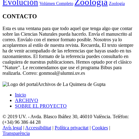
Zoología
Evolución
Volúmen Completo
Zoología
CONTACTO
Esta es una ventana para que todo aquel que tenga algo que contar
sobre las Ciencias Naturales pueda hacerlo. Envía el manuscrito al
correo. Envíalo con el menor formato posible. Nosotros ya lo
acoplaremos al estilo de nuestra revista. Recuerda, El texto siempre
ha de venir acompañado de las referencias que hayas usado en tus
razonamientos. El formato de la referencia puedes consultarlo en
cualquiera de nuestras publicaciones. Hemos optado por el clásico
"Nature". Le recomendamos que use el programa Bibus para
realizarla. Correo: gonmoal@alumni.uv.es
Archivos de La Quimera de Gupta
Inicio
ARCHIVO
SOBRE EL PROYECTO
© 2019 UV. - Avda. Blasco Ibáñez 30, 46010 València. Telèfon:
(+34) 96 386 44 28
Avís legal
|
Accessibilitat
|
Política privacitat
|
Cookies
|
Transparència