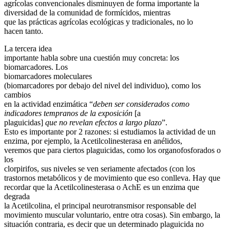
agrícolas convencionales disminuyen de forma importante la
diversidad de la comunidad de formícidos, mientras
que las prácticas agrícolas ecológicas y tradicionales, no lo
hacen tanto.
La tercera idea
importante habla sobre una cuestión muy concreta: los
biomarcadores. Los
biomarcadores moleculares
(biomarcadores por debajo del nivel del individuo), como los
cambios
en la actividad enzimática “
deben ser considerados como
indicadores tempranos de la exposición
[a
plaguicidas]
que no revelan efectos a largo plazo
”.
Esto es importante por 2 razones: si estudiamos la actividad de un
enzima, por ejemplo, la Acetilcolinesterasa en anélidos,
veremos que para ciertos plaguicidas, como los organofosforados o
los
clorpirifos, sus niveles se ven seriamente afectados (con los
trastornos metabólicos y de movimiento que eso conlleva. Hay que
recordar que la Acetilcolinesterasa o AchE es un enzima que
degrada
la Acetilcolina, el principal neurotransmisor responsable del
movimiento muscular voluntario, entre otra cosas). Sin embargo, la
situación contraria, es decir que un determinado plaguicida no