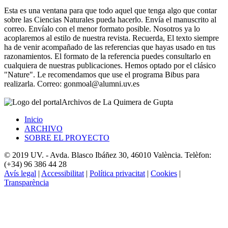
Esta es una ventana para que todo aquel que tenga algo que contar
sobre las Ciencias Naturales pueda hacerlo. Envía el manuscrito al
correo. Envíalo con el menor formato posible. Nosotros ya lo
acoplaremos al estilo de nuestra revista. Recuerda, El texto siempre
ha de venir acompañado de las referencias que hayas usado en tus
razonamientos. El formato de la referencia puedes consultarlo en
cualquiera de nuestras publicaciones. Hemos optado por el clásico
"Nature". Le recomendamos que use el programa Bibus para
realizarla. Correo: gonmoal@alumni.uv.es
Archivos de La Quimera de Gupta
Inicio
ARCHIVO
SOBRE EL PROYECTO
© 2019 UV. - Avda. Blasco Ibáñez 30, 46010 València. Telèfon:
(+34) 96 386 44 28
Avís legal
|
Accessibilitat
|
Política privacitat
|
Cookies
|
Transparència