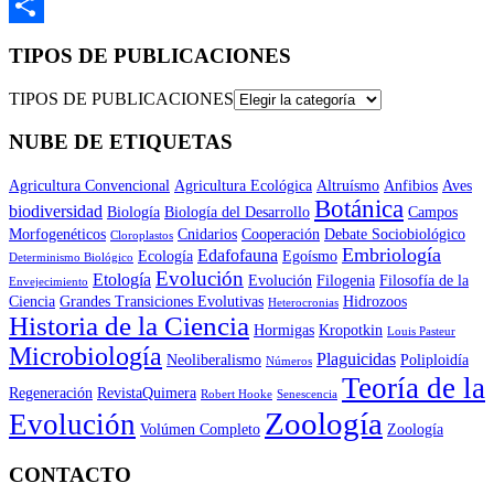
Email
Compartir
TIPOS DE PUBLICACIONES
TIPOS DE PUBLICACIONES
NUBE DE ETIQUETAS
Agricultura Convencional
Agricultura Ecológica
Altruísmo
Anfibios
Aves
Botánica
biodiversidad
Biología
Biología del Desarrollo
Campos
Morfogenéticos
Cnidarios
Cooperación
Debate Sociobiológico
Cloroplastos
Embriología
Edafofauna
Ecología
Egoísmo
Determinismo Biológico
Evolución
Etología
Evolución
Filogenia
Filosofía de la
Envejecimiento
Ciencia
Grandes Transiciones Evolutivas
Hidrozoos
Heterocronias
Historia de la Ciencia
Hormigas
Kropotkin
Louis Pasteur
Microbiología
Plaguicidas
Neoliberalismo
Poliploidía
Números
Teoría de la
Regeneración
RevistaQuimera
Robert Hooke
Senescencia
Zoología
Evolución
Volúmen Completo
Zoología
CONTACTO