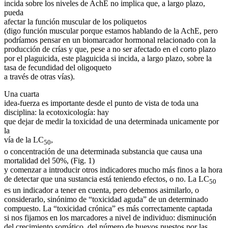
incida sobre los niveles de AchE no implica que, a largo plazo,
pueda
afectar la función muscular de los poliquetos
(digo función muscular porque estamos hablando de la AchE, pero
podríamos pensar en un biomarcador hormonal relacionado con la
producción de crías y que, pese a no ser afectado en el corto plazo
por el plaguicida, este plaguicida si incida, a largo plazo, sobre la
tasa de fecundidad del oligoqueto
a través de otras vías).
Una cuarta
idea-fuerza es importante desde el punto de vista de toda una
disciplina: la ecotoxicología: hay
que dejar de medir la toxicidad de una determinada unicamente por
la
vía de la LC
,
50
o concentración de una determinada substancia que causa una
mortalidad del 50%, (Fig. 1)
y comenzar a introducir otros indicadores mucho más finos a la hora
de detectar que una sustancia está teniendo efectos, o no. La LC
50
es un indicador a tener en cuenta, pero debemos asimilarlo, o
considerarlo, sinónimo de “toxicidad aguda” de un determinado
compuesto. La “toxicidad crónica” es más correctamente captada
si nos fijamos en los marcadores a nivel de individuo: disminución
del crecimiento somático, del número de huevos puestos por las