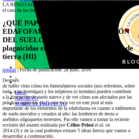
LA RENOVACIÓN DEL SUELO?: El efecto de los plaguicidas en
el caso de las lombrices de tierra (III)
¿QUÉ PAPEL JUEGA LA
EDAFOFAUNA EN LA RENOVACIÓN
DEL SUELO?: El efecto de los
plaguicidas en el caso de las lombrices de
tierra (III)
regular
| Fecha de publicación: 28 julio, 2016
.
Después
.
de haber visto cómo los himenópteros sociales (nos referimos, sobre
todo, a las hormigas) y los isópteros (o termitas) pueden contribuir
Inicio
a la formación de suelo nuevo y de ver cómo son afectados por las
ARCHIVO
prácticas agrícolas (1-2), nos toca ver en este
post
al más
SOBRE EL PROYECTO
importante de los elementos de la edafofauna en cuanto a milímetros
de suelo movidos y creados al año: las lombrices de tierra o
anélidos oligoquetos terrestres. Par ello vamos a tomar la reciente
revisión del asunto realizada por
Céline Pelosi
et al.
en
2014 (3) y de la cual podemos extraer 5 ideas fuerza que vamos a
desarrollar a continuación.