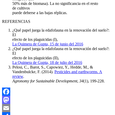
50% más de biomasa). La no significancia en el resto
de cultivos
puede deberse a las bajas réplicas.
REFERENCIAS
¿Qué papel juega la edafofauna en la renovación del suelo?:
El
efecto de los plaguicidas (I),
La Quimera de Gupta, 15 de junio del 2016
¿Qué papel juega la edafofauna en la renovación del suelo?:
El
efecto de los plaguicidas (II),
La Quimera de Gupta, 18 de julio del 2016
Pelosi, C., Barot, S., Capowiez, Y., Hedde, M., &
Vandenbulcke, F. (2014).
Pesticides and earthworms. A
review
.
Agronomy for Sustainable Development
,
34
(1), 199-228.
Facebook
Mastodon