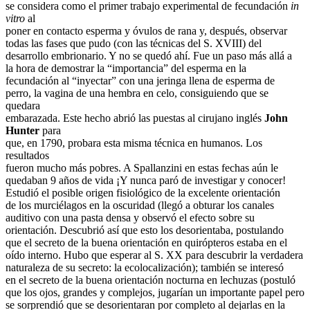
se considera como el primer trabajo experimental de fecundación
in
vitro
al
poner en contacto esperma y óvulos de rana y, después, observar
todas las fases que pudo (con las técnicas del S. XVIII) del
desarrollo embrionario. Y no se quedó ahí. Fue un paso más allá a
la hora de demostrar la “importancia” del esperma en la
fecundación al “inyectar” con una jeringa llena de esperma de
perro, la vagina de una hembra en celo, consiguiendo que se
quedara
embarazada. Este hecho abrió las puestas al cirujano inglés
John
Hunter
para
que, en 1790, probara esta misma técnica en humanos. Los
resultados
fueron mucho más pobres. A Spallanzini en estas fechas aún le
quedaban 9 años de vida ¡Y nunca paró de investigar y conocer!
Estudió el posible origen fisiológico de la excelente orientación
de los murciélagos en la oscuridad (llegó a obturar los canales
auditivo con una pasta densa y observó el efecto sobre su
orientación. Descubrió así que esto los desorientaba, postulando
que el secreto de la buena orientación en quirópteros estaba en el
oído interno. Hubo que esperar al S. XX para descubrir la verdadera
naturaleza de su secreto: la ecolocalización); también se interesó
en el secreto de la buena orientación nocturna en lechuzas (postuló
que los ojos, grandes y complejos, jugarían un importante papel pero
se sorprendió que se desorientaran por completo al dejarlas en la