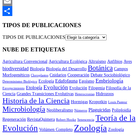
Mastodon
Email
Compartir
TIPOS DE PUBLICACIONES
TIPOS DE PUBLICACIONES
NUBE DE ETIQUETAS
Agricultura Convencional
Agricultura Ecológica
Altruísmo
Anfibios
Aves
Botánica
biodiversidad
Biología
Biología del Desarrollo
Campos
Morfogenéticos
Cnidarios
Cooperación
Debate Sociobiológico
Cloroplastos
Embriología
Edafofauna
Ecología
Egoísmo
Determinismo Biológico
Evolución
Etología
Evolución
Filogenia
Filosofía de la
Envejecimiento
Ciencia
Grandes Transiciones Evolutivas
Hidrozoos
Heterocronias
Historia de la Ciencia
Hormigas
Kropotkin
Louis Pasteur
Microbiología
Plaguicidas
Neoliberalismo
Poliploidía
Números
Teoría de la
Regeneración
RevistaQuimera
Robert Hooke
Senescencia
Zoología
Evolución
Volúmen Completo
Zoología