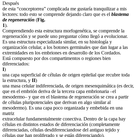
Después
de esta “conceptorrea” complicada me gustaría tranquilizar a mis
lectores: todo esto se comprende dejando claro que es el
blastema
de regeneración
(
Fig.
1
).
Comprendiendo esta estructura morfogenética, se comprende la
regeneración y se puede uno preguntar cómo llegó a evolucionar.
Es una estructura especializada similar, en su histología y
organización celular, a los botones germinales que dan lugar a las
extremidades en los embriones en desarrollo de los Cordados.
Está compuesto por dos compartimentos o regiones bien
diferenciados:
I
)
una capa superficial de células de origen epitelial que recubre toda
la estructura, y
II
)
una masa celular indiferenciada, de origen mesenquimática (es decir,
que en el embrión deriva de la tercera capa embrionaria –el
mesodermo– y que en el blastema de regeneración se crea a partir
de células pluripotenciales que derivan en algo similar al
mesodermo). Es una capa poco organizada y embebida en una
matriz
extracelular fundamentalmente conectiva. Dentro de la capa hay
células en distintos estados de diferenciación (completamente
diferenciadas, células desdiferenciandose del antiguo tejido y
células que han proliferado y se están diferenciando).