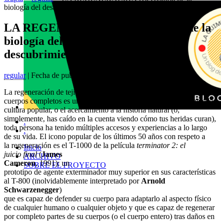
biología del desarrollo y el descubrimiento de la regeneración
LA REGENERACIÓN (I): Historia de la
biología del desarrollo y el
descubrimiento de la regeneración
regular
| Fecha de publicación: 24 octubre, 2017
La regeneración de tejidos, partes de cuerpos o
cuerpos completos es un hecho biológico al que, ya sea mediante la
cultura popular, o el acercamiento a la historia natural (o,
simplemente, has caído en la cuenta viendo cómo tus heridas curan),
.
toda persona ha tenido múltiples accesos y experiencias a lo largo
.
de su vida. El icono popular de los últimos 50 años con respeto a
la regeneración es el T-1000 de la película
terminator 2: el
Inicio
juicio final
(
James
ARCHIVO
Cameron
, 1991): un
SOBRE EL PROYECTO
prototipo de agente exterminador muy superior en sus características
al T-800 (inolvidablemente interpretado por
Arnold
Schwarzenegger
)
que es capaz de defender su cuerpo para adaptarlo al aspecto físico
de cualquier humano o cualquier objeto y que es capaz de regenerar
por completo partes de su cuerpos (o el cuerpo entero) tras daños en