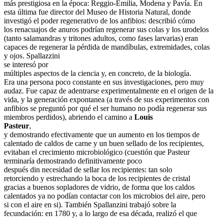
más prestigiosa en la época: Reggio-Emilia, Modena y Pavía. En
esta última fue director del Museo de Historia Natural, donde
investigó el poder regenerativo de los anfibios: describió cómo
los renacuajos de anuros podrían regenerar sus colas y los urodelos
(tanto salamandras y tritones adultos, como fases larvarias) eran
capaces de regenerar la pérdida de mandíbulas, extremidades, colas
y ojos. Spallazzini
se interesó por
múltiples aspectos de la ciencia y, en concreto, de la biología.
Era una persona poco constante en sus investigaciones, pero muy
audaz. Fue capaz de adentrarse experimentalmente en el origen de la
vida, y la generación expontanea (a través de sus experimentos con
anfibios se preguntó por qué el ser humano no podía regenerar sus
miembros perdidos), abriendo el camino a
Louis
Pasteur
,
y demostrando efectivamente que un aumento en los tiempos de
calentado de caldos de carne y un buen sellado de los recipientes,
evitaban el crecimiento microbiológico (cuestión que Pasteur
terminaría demostrando definitivamente poco
después din necesidad de sellar los recipientes: tan solo
retorciendo y estrechando la boca de los recipientes de cristal
gracias a buenos sopladores de vidrio, de forma que los caldos
calentados ya no podían contactar con los microbios del aire, pero
si con el aire en si). También Spallanzini trabajó sobre la
fecundación: en 1780 y, a lo largo de esa década, realizó el que