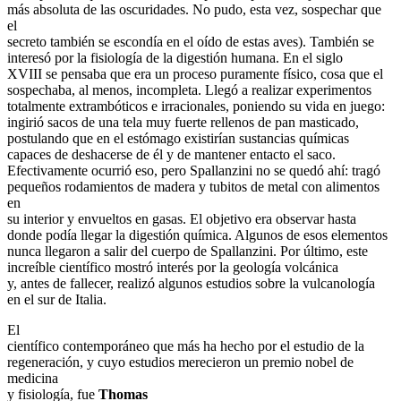
más absoluta de las oscuridades. No pudo, esta vez, sospechar que
el
secreto también se escondía en el oído de estas aves). También se
interesó por la fisiología de la digestión humana. En el siglo
XVIII se pensaba que era un proceso puramente físico, cosa que el
sospechaba, al menos, incompleta. Llegó a realizar experimentos
totalmente extrambóticos e irracionales, poniendo su vida en juego:
ingirió sacos de una tela muy fuerte rellenos de pan masticado,
postulando que en el estómago existirían sustancias químicas
capaces de deshacerse de él y de mantener entacto el saco.
Efectivamente ocurrió eso, pero Spallanzini no se quedó ahí: tragó
pequeños rodamientos de madera y tubitos de metal con alimentos
en
su interior y envueltos en gasas. El objetivo era observar hasta
donde podía llegar la digestión química. Algunos de esos elementos
nunca llegaron a salir del cuerpo de Spallanzini. Por último, este
increíble científico mostró interés por la geología volcánica
y, antes de fallecer, realizó algunos estudios sobre la vulcanología
en el sur de Italia.
El
científico contemporáneo que más ha hecho por el estudio de la
regeneración, y cuyo estudios merecieron un premio nobel de
medicina
y fisiología, fue
Thomas