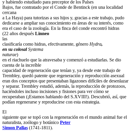
y habiendo estudiado para preceptor de los Países
Bajos, fue contratado por el Conde de Bentinck (en una localidad
cercana
a La Haya) para tutorizas a sus hijos y, gracias a este trabajo, pudo
dedicarse a ampliar sus conocimiento en áreas de su interés, como
era el caso de la zoología. En la finca del conde encontró hidras
(22 años después
Linneo
las
clasificaría como hidras, efectivamente, género
Hydra
,
en su colosal
Systema
naturae
)
en el riachuelo que la atravesaba y comenzó a estudiarlas. Se dio
cuenta de la increíble
capacidad de regeneración que tenían y, ya desde este trabajo de
Trembley, quedó patente que regeneración y reproducción asexual
eran dos conceptos que presentaban ligazones difíciles de desenlazar
y separar. Trembley estudió, además, la reproducción de protozoos,
haciéndoles incluso incisiones y fisiones para ver cómo se
recuperaban (¡Estamos hablando del S.XVIII!). Descubrió, así, que
podían regenerarse y reproducirse con esta estrategia.
El
siguiente que se topó con la regeneración en el mundo animal fue el
naturalista, zoólogo y botánico
Peter
Simon Pallas
(1741-1811).