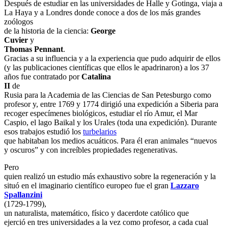
Después de estudiar en las universidades de Halle y Gotinga, viaja a
La Haya y a Londres donde conoce a dos de los más grandes
zoólogos
de la historia de la ciencia:
George
Cuvier
y
Thomas Pennant
.
Gracias a su influencia y a la experiencia que pudo adquirir de ellos
(y las publicaciones científicas que ellos le apadrinaron) a los 37
años fue contratado por
Catalina
II
de
Rusia para la Academia de las Ciencias de San Petesburgo como
profesor y, entre 1769 y 1774 dirigió una expedición a Siberia para
recoger especímenes biológicos, estudiar el río Amur, el Mar
Caspio, el lago Baikal y los Urales (toda una expedición). Durante
esos trabajos estudió los
turbelarios
que habitaban los medios acuáticos. Para él eran animales “nuevos
y oscuros” y con increíbles propiedades regenerativas.
Pero
quien realizó un estudio más exhaustivo sobre la regeneración y la
situó en el imaginario científico europeo fue el gran
Lazzaro
Spallanzini
(1729-1799),
un naturalista, matemático, físico y dacerdote católico que
ejerció en tres universidades a la vez como profesor, a cada cual