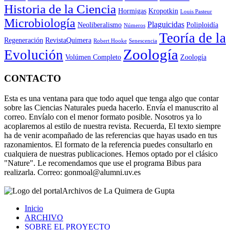
Historia de la Ciencia
Hormigas
Kropotkin
Louis Pasteur
Microbiología
Plaguicidas
Neoliberalismo
Poliploidía
Números
Teoría de la
Regeneración
RevistaQuimera
Robert Hooke
Senescencia
Zoología
Evolución
Volúmen Completo
Zoología
CONTACTO
Esta es una ventana para que todo aquel que tenga algo que contar
sobre las Ciencias Naturales pueda hacerlo. Envía el manuscrito al
correo. Envíalo con el menor formato posible. Nosotros ya lo
acoplaremos al estilo de nuestra revista. Recuerda, El texto siempre
ha de venir acompañado de las referencias que hayas usado en tus
razonamientos. El formato de la referencia puedes consultarlo en
cualquiera de nuestras publicaciones. Hemos optado por el clásico
"Nature". Le recomendamos que use el programa Bibus para
realizarla. Correo: gonmoal@alumni.uv.es
Archivos de La Quimera de Gupta
Inicio
ARCHIVO
SOBRE EL PROYECTO