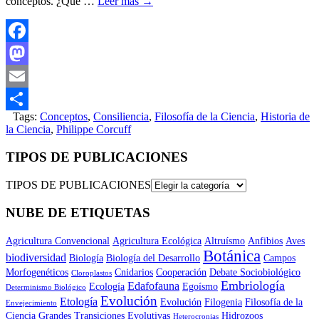
conceptos. ¿Qué …
Leer más
→
Facebook
Mastodon
Email
Tags:
Conceptos
,
Consiliencia
,
Filosofía de la Ciencia
,
Historia de
Compartir
la Ciencia
,
Philippe Corcuff
TIPOS DE PUBLICACIONES
TIPOS DE PUBLICACIONES
NUBE DE ETIQUETAS
Agricultura Convencional
Agricultura Ecológica
Altruísmo
Anfibios
Aves
Botánica
biodiversidad
Biología
Biología del Desarrollo
Campos
Morfogenéticos
Cnidarios
Cooperación
Debate Sociobiológico
Cloroplastos
Embriología
Edafofauna
Ecología
Egoísmo
Determinismo Biológico
Evolución
Etología
Evolución
Filogenia
Filosofía de la
Envejecimiento
Ciencia
Grandes Transiciones Evolutivas
Hidrozoos
Heterocronias