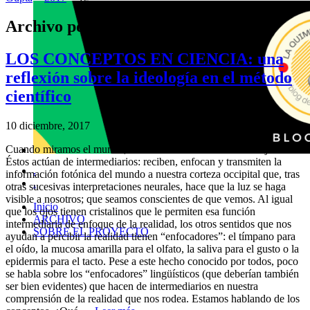
Archivo por meses:
diciembre 2017
LOS CONCEPTOS EN CIENCIA: una
reflexión sobre la ideología en el método
científico
10 diciembre, 2017
Cuando miramos el mundo, lo vemos a través de nuestros ojos.
Éstos actúan de intermediarios: reciben, enfocan y transmiten la
.
información fotónica del mundo a nuestra corteza occipital que, tras
.
otras sucesivas interpretaciones neurales, hace que la luz se haga
visible a nosotros; que seamos conscientes de que vemos. Al igual
Inicio
que los ojos tienen cristalinos que le permiten esa función
ARCHIVO
intermediaria de enfoque de la realidad, los otros sentidos que nos
SOBRE EL PROYECTO
ayudan a percibir la realidad tienen “enfocadores”: el tímpano para
el oído, la mucosa amarilla para el olfato, la saliva para el gusto o la
epidermis para el tacto. Pese a este hecho conocido por todos, poco
se habla sobre los “enfocadores” lingüísticos (que deberían también
ser bien evidentes) que hacen de intermediarios en nuestra
comprensión de la realidad que nos rodea. Estamos hablando de los