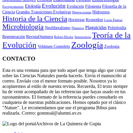
Determinismo Biológico
Evolución
Etología
Evolución
Filogenia
Filosofía de la
Envejecimiento
Ciencia
Grandes Transiciones Evolutivas
Hidrozoos
Heterocronias
Historia de la Ciencia
Hormigas
Kropotkin
Louis Pasteur
Microbiología
Plaguicidas
Neoliberalismo
Poliploidía
Números
Teoría de la
Regeneración
RevistaQuimera
Robert Hooke
Senescencia
Zoología
Evolución
Volúmen Completo
Zoología
CONTACTO
Esta es una ventana para que todo aquel que tenga algo que contar
sobre las Ciencias Naturales pueda hacerlo. Envía el manuscrito al
correo. Envíalo con el menor formato posible. Nosotros ya lo
acoplaremos al estilo de nuestra revista. Recuerda, El texto siempre
ha de venir acompañado de las referencias que hayas usado en tus
razonamientos. El formato de la referencia puedes consultarlo en
cualquiera de nuestras publicaciones. Hemos optado por el clásico
"Nature". Le recomendamos que use el programa Bibus para
realizarla. Correo: gonmoal@alumni.uv.es
Archivos de La Quimera de Gupta