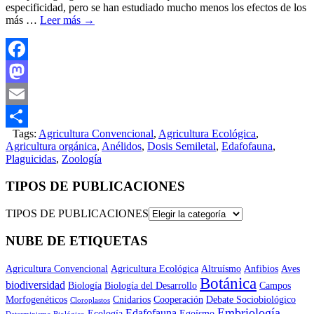
especificidad, pero se han estudiado mucho menos los efectos de los
más …
Leer más
→
Facebook
Mastodon
Email
Tags:
Agricultura Convencional
,
Agricultura Ecológica
,
Compartir
Agricultura orgánica
,
Anélidos
,
Dosis Semiletal
,
Edafofauna
,
Plaguicidas
,
Zoología
TIPOS DE PUBLICACIONES
TIPOS DE PUBLICACIONES
NUBE DE ETIQUETAS
Agricultura Convencional
Agricultura Ecológica
Altruísmo
Anfibios
Aves
Botánica
biodiversidad
Biología
Biología del Desarrollo
Campos
Morfogenéticos
Cnidarios
Cooperación
Debate Sociobiológico
Cloroplastos
Embriología
Edafofauna
Ecología
Egoísmo