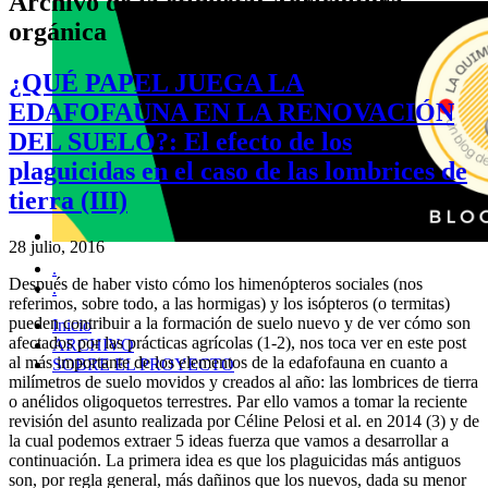
Archivo de la etiqueta:
Agricultura
orgánica
¿QUÉ PAPEL JUEGA LA
EDAFOFAUNA EN LA RENOVACIÓN
DEL SUELO?: El efecto de los
plaguicidas en el caso de las lombrices de
tierra (III)
28 julio, 2016
.
Después de haber visto cómo los himenópteros sociales (nos
.
referimos, sobre todo, a las hormigas) y los isópteros (o termitas)
pueden contribuir a la formación de suelo nuevo y de ver cómo son
Inicio
afectados por las prácticas agrícolas (1-2), nos toca ver en este post
ARCHIVO
al más importante de los elementos de la edafofauna en cuanto a
SOBRE EL PROYECTO
milímetros de suelo movidos y creados al año: las lombrices de tierra
o anélidos oligoquetos terrestres. Par ello vamos a tomar la reciente
revisión del asunto realizada por Céline Pelosi et al. en 2014 (3) y de
la cual podemos extraer 5 ideas fuerza que vamos a desarrollar a
continuación. La primera idea es que los plaguicidas más antiguos
son, por regla general, más dañinos que los nuevos, dada su menor