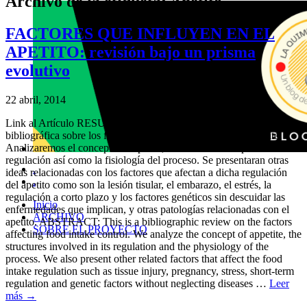
Archivo de la etiqueta:
Apetito
FACTORES QUE INFLUYEN EN EL
APETITO: revisión bajo un prisma
evolutivo
22 abril, 2014
Link al Artículo RESUMEN: Se presenta un trabajo de recopilación
bibliográfica sobre los factores que afectan el control del apetito.
Analizaremos el concepto de apetito, las estructuras implicadas en su
regulación así como la fisiología del proceso. Se presentaran otras
.
ideas relacionadas con los factores que afectan a dicha regulación
.
del apetito como son la lesión tisular, el embarazo, el estrés, la
regulación a corto plazo y los factores genéticos sin descuidar las
Inicio
enfermedades que implican, y otras patologías relacionadas con el
ARCHIVO
apetito. ABSTRACT: This is a bibliographic review on the factors
SOBRE EL PROYECTO
affecting food intake control. We analyze the concept of appetite, the
structures involved in its regulation and the physiology of the
process. We also present other related factors that affect the food
intake regulation such as tissue injury, pregnancy, stress, short-term
regulation and genetic factors without neglecting diseases …
Leer
más
→