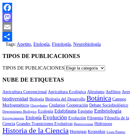
Facebook
Mastodon
Email
Tags:
Apetito
,
Etología
,
Fisiología
,
Neurobiología
Compartir
TIPOS DE PUBLICACIONES
TIPOS DE PUBLICACIONES
NUBE DE ETIQUETAS
Agricultura Convencional
Agricultura Ecológica
Altruísmo
Anfibios
Aves
Botánica
biodiversidad
Biología
Biología del Desarrollo
Campos
Morfogenéticos
Cnidarios
Cooperación
Debate Sociobiológico
Cloroplastos
Embriología
Edafofauna
Ecología
Egoísmo
Determinismo Biológico
Evolución
Etología
Evolución
Filogenia
Filosofía de la
Envejecimiento
Ciencia
Grandes Transiciones Evolutivas
Hidrozoos
Heterocronias
Historia de la Ciencia
Hormigas
Kropotkin
Louis Pasteur