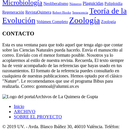
Microbiología
Plaguicidas
Neoliberalismo
Poliploidía
Números
Teoría de la
Regeneración
RevistaQuimera
Robert Hooke
Senescencia
Zoología
Evolución
Volúmen Completo
Zoología
CONTACTO
Esta es una ventana para que todo aquel que tenga algo que contar
sobre las Ciencias Naturales pueda hacerlo. Envía el manuscrito al
correo. Envíalo con el menor formato posible. Nosotros ya lo
acoplaremos al estilo de nuestra revista. Recuerda, El texto siempre
ha de venir acompañado de las referencias que hayas usado en tus
razonamientos. El formato de la referencia puedes consultarlo en
cualquiera de nuestras publicaciones. Hemos optado por el clásico
"Nature". Le recomendamos que use el programa Bibus para
realizarla. Correo: gonmoal@alumni.uv.es
Archivos de La Quimera de Gupta
Inicio
ARCHIVO
SOBRE EL PROYECTO
© 2019 UV. - Avda. Blasco Ibáñez 30, 46010 València. Telèfon: