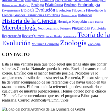
Cloroplastos
Embriología
Edafofauna
Ecología
Egoísmo
Determinismo Biológico
Evolución
Etología
Evolución
Filogenia
Filosofía de la
Envejecimiento
Ciencia
Grandes Transiciones Evolutivas
Hidrozoos
Heterocronias
Historia de la Ciencia
Hormigas
Kropotkin
Louis Pasteur
Microbiología
Plaguicidas
Neoliberalismo
Poliploidía
Números
Teoría de la
Regeneración
RevistaQuimera
Robert Hooke
Senescencia
Zoología
Evolución
Volúmen Completo
Zoología
CONTACTO
Esta es una ventana para que todo aquel que tenga algo que contar
sobre las Ciencias Naturales pueda hacerlo. Envía el manuscrito al
correo. Envíalo con el menor formato posible. Nosotros ya lo
acoplaremos al estilo de nuestra revista. Recuerda, El texto siempre
ha de venir acompañado de las referencias que hayas usado en tus
razonamientos. El formato de la referencia puedes consultarlo en
cualquiera de nuestras publicaciones. Hemos optado por el clásico
"Nature". Le recomendamos que use el programa Bibus para
realizarla. Correo: gonmoal@alumni.uv.es
Archivos de La Quimera de Gupta