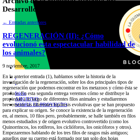
Archivo de la etiqueta:
Biología del
Desarrollo
←
Entradas anteriores
REGENERACIÓN (II): ¿Cómo
evolucionó esta espectacular habilidad de
los animales?
9 noviembre, 2017
En la anterior entrada (1), hablamos sobre la historia de la
.
investigación de la regeneración, sobre los dos principales tipos de
.
regeneración que podemos encontrar en los metazoos y cómo ésta se
Inicio
produce. En esta segunda entrega veremos cómo se distribuye la
ARCHIVO
propiedad a lo largo de diferentes filos animales y estudiaremos
SOBRE EL PROYECTO
brevemente las diferentes hipótesis evolutivas que se han propuesto
para explicar su origen. Se conoce la existencia de la regeneración
en, al menos, 10 filos pero, probablemente, se halle también en filos
menos estudiados y de origen evolutivo controvertido (como los
Quinorrincos, los rotíferos, los ciclióforos, los onicóforos y otros).
Empezaremos hablando de los tres filos de rasgos más antiguos;
aquellos que su cuerpo está formado por tan solo dos hojas