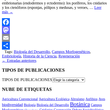
embrionarias (endodermos y ectodermo): los poríferos, los cnidarios
y los ctenóforos (esponjas, pólipos y medusas, y veroes, …
Leer
más
→
Facebook
Mastodon
Email
Tags:
Biología del Desarrollo
,
Campos Morfogenéticos
,
Compartir
Embriología
,
Historia de la Ciencia
,
Regeneración
←
Entradas anteriores
TIPOS DE PUBLICACIONES
TIPOS DE PUBLICACIONES
NUBE DE ETIQUETAS
Agricultura Convencional
Agricultura Ecológica
Altruísmo
Anfibios
Aves
Botánica
biodiversidad
Biología
Biología del Desarrollo
Campos
Morfogenéticos
Cnidarios
Cooperación
Debate Sociobiológico