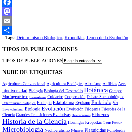
Facebook
Mastodon
Email
Tags:
Determinismo Biológico
,
Kropotkin
,
Teoría de la Evolución
Compartir
TIPOS DE PUBLICACIONES
TIPOS DE PUBLICACIONES
NUBE DE ETIQUETAS
Agricultura Convencional
Agricultura Ecológica
Altruísmo
Anfibios
Aves
Botánica
biodiversidad
Biología
Biología del Desarrollo
Campos
Morfogenéticos
Cnidarios
Cooperación
Debate Sociobiológico
Cloroplastos
Embriología
Edafofauna
Ecología
Egoísmo
Determinismo Biológico
Evolución
Etología
Evolución
Filogenia
Filosofía de la
Envejecimiento
Ciencia
Grandes Transiciones Evolutivas
Hidrozoos
Heterocronias
Historia de la Ciencia
Hormigas
Kropotkin
Louis Pasteur
Microbiología
Plaguicidas
Neoliberalismo
Poliploidía
Números