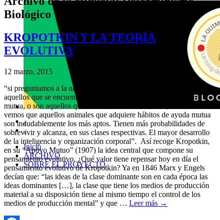
Archivo de la etiqueta:
Determinismo
Biológico
KROPOTKIN Y LA TEORÍA
EVOLUTIVA
12 marzo, 2015
“si preguntamos a la naturaleza, ¿Quiénes son los más aptos?, ¿son
aquellos que se encuentran continuamente enzarzados en guerra
mutua, o son aquellos que se sostienen mutuamente?, de inmediato
vemos que aquellos animales que adquiere hábitos de ayuda mutua
.
son indudablemente los más aptos. Tienen más probabilidades de
.
sobrevivir y alcanza, en sus clases respectivas. El mayor desarrollo
de la inteligencia y organización corporal”. Así recoge Kropotkin,
Inicio
en su “Apoyo Mutuo” (1907) la idea central que compone su
ARCHIVO
pensamiento evolutivo. ¿Qué valor tiene repensar hoy en día el
SOBRE EL PROYECTO
pensamiento evolutivo de Kropotkin? Ya en 1846 Marx y Engels
decían que: “las ideas de la clase dominante son en cada época las
ideas dominantes […], la clase que tiene los medios de producción
material a su disposición tiene al mismo tiempo el control de los
medios de producción mental” y que …
Leer más
→