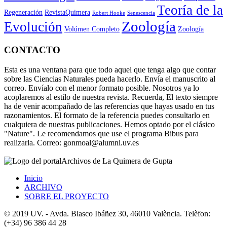
Teoría de la
Regeneración
RevistaQuimera
Robert Hooke
Senescencia
Zoología
Evolución
Volúmen Completo
Zoología
CONTACTO
Esta es una ventana para que todo aquel que tenga algo que contar
sobre las Ciencias Naturales pueda hacerlo. Envía el manuscrito al
correo. Envíalo con el menor formato posible. Nosotros ya lo
acoplaremos al estilo de nuestra revista. Recuerda, El texto siempre
ha de venir acompañado de las referencias que hayas usado en tus
razonamientos. El formato de la referencia puedes consultarlo en
cualquiera de nuestras publicaciones. Hemos optado por el clásico
"Nature". Le recomendamos que use el programa Bibus para
realizarla. Correo: gonmoal@alumni.uv.es
Archivos de La Quimera de Gupta
Inicio
ARCHIVO
SOBRE EL PROYECTO
© 2019 UV. - Avda. Blasco Ibáñez 30, 46010 València. Telèfon:
(+34) 96 386 44 28