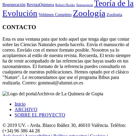
Teoría de la
Regeneración
RevistaQuimera
Robert Hooke
Senescencia
Zoología
Evolución
Volúmen Completo
Zoología
CONTACTO
Esta es una ventana para que todo aquel que tenga algo que contar
sobre las Ciencias Naturales pueda hacerlo. Envía el manuscrito al
correo. Envíalo con el menor formato posible. Nosotros ya lo
acoplaremos al estilo de nuestra revista. Recuerda, El texto siempre
ha de venir acompañado de las referencias que hayas usado en tus
razonamientos. El formato de la referencia puedes consultarlo en
cualquiera de nuestras publicaciones. Hemos optado por el clásico
"Nature". Le recomendamos que use el programa Bibus para
realizarla. Correo: gonmoal@alumni.uv.es
Archivos de La Quimera de Gupta
Inicio
ARCHIVO
SOBRE EL PROYECTO
© 2019 UV. - Avda. Blasco Ibáñez 30, 46010 València. Telèfon:
(+34) 96 386 44 28