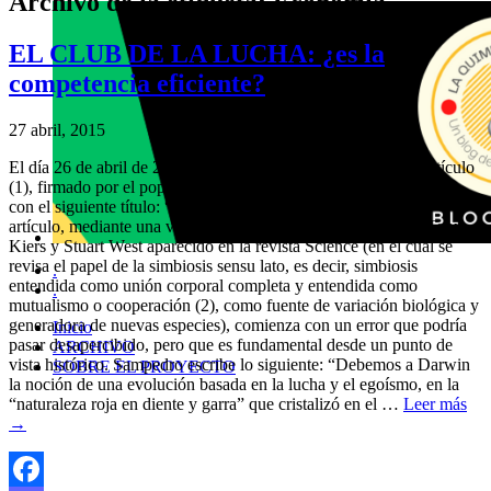
Archivo de la etiqueta:
Economía
EL CLUB DE LA LUCHA: ¿es la
competencia eficiente?
27 abril, 2015
El día 26 de abril de 2015 apareció, en el Diario El País, un artículo
(1), firmado por el popular divulgador científico Javier Sampedro,
con el siguiente título: “la otra evolución de las especies”. El
artículo, mediante una vaga referencia al reciente artículo de Toby
Kiers y Stuart West aparecido en la revista Science (en el cual se
revisa el papel de la simbiosis sensu lato, es decir, simbiosis
.
entendida como unión corporal completa y entendida como
.
mutualismo o cooperación (2), como fuente de variación biológica y
generadora de nuevas especies), comienza con un error que podría
Inicio
pasar desapercibido, pero que es fundamental desde un punto de
ARCHIVO
vista histórico. Sampedro escribe lo siguiente: “Debemos a Darwin
SOBRE EL PROYECTO
la noción de una evolución basada en la lucha y el egoísmo, en la
“naturaleza roja en diente y garra” que cristalizó en el …
Leer más
→