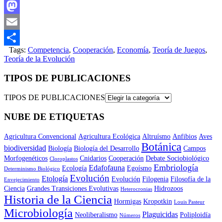
Facebook
Mastodon
Email
Tags:
Competencia
,
Cooperación
,
Economía
,
Teoría de Juegos
,
Compartir
Teoría de la Evolución
TIPOS DE PUBLICACIONES
TIPOS DE PUBLICACIONES
NUBE DE ETIQUETAS
Agricultura Convencional
Agricultura Ecológica
Altruísmo
Anfibios
Aves
Botánica
biodiversidad
Biología
Biología del Desarrollo
Campos
Morfogenéticos
Cnidarios
Cooperación
Debate Sociobiológico
Cloroplastos
Embriología
Edafofauna
Ecología
Egoísmo
Determinismo Biológico
Evolución
Etología
Evolución
Filogenia
Filosofía de la
Envejecimiento
Ciencia
Grandes Transiciones Evolutivas
Hidrozoos
Heterocronias
Historia de la Ciencia
Hormigas
Kropotkin
Louis Pasteur
Microbiología
Plaguicidas
Neoliberalismo
Poliploidía
Números