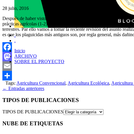
28 julio, 2016
Después de haber visto cómo los himenópteros sociales (nos referimos,
prácticas agrícolas (1-2), nos toca ver en este post al más importante
terrestres. Par ello vamos a tomar la reciente revisión del asunto real
es que los plaguicidas más antiguos son, por regla general, más dañ
.
.
Inicio
ARCHIVO
Facebook
SOBRE EL PROYECTO
Mastodon
Email
Tags:
Agricultura Convencional
,
Agricultura Ecológica
,
Agricultura
Compartir
←
Entradas anteriores
TIPOS DE PUBLICACIONES
TIPOS DE PUBLICACIONES
NUBE DE ETIQUETAS