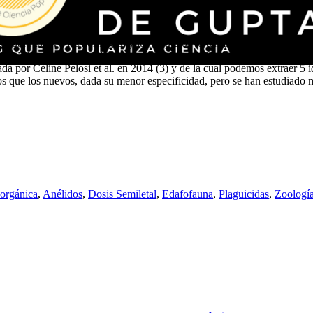
 sobre todo, a las hormigas) y los isópteros (o termitas) pueden contri
 de los elementos de la edafofauna en cuanto a milímetros de suelo movid
izada por Céline Pelosi et al. en 2014 (3) y de la cual podemos extraer 5
inos que los nuevos, dada su menor especificidad, pero se han estudiad
 orgánica
,
Anélidos
,
Dosis Semiletal
,
Edafofauna
,
Plaguicidas
,
Zoologí