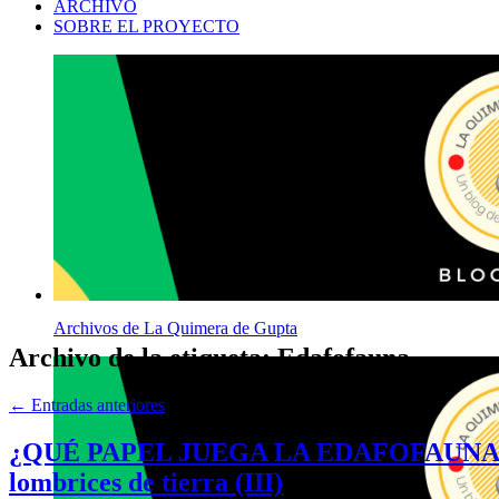
ARCHIVO
SOBRE EL PROYECTO
Archivos de La Quimera de Gupta
Archivo de la etiqueta:
Edafofauna
←
Entradas anteriores
¿QUÉ PAPEL JUEGA LA EDAFOFAUNA EN L
lombrices de tierra (III)