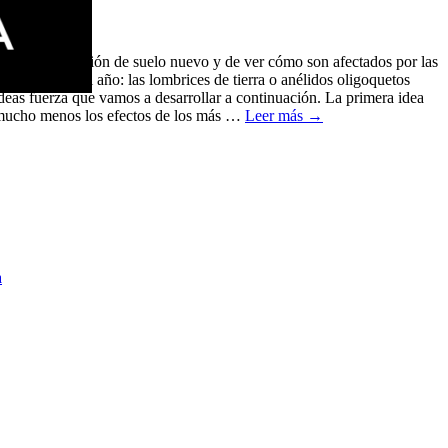
buir a la formación de suelo nuevo y de ver cómo son afectados por las
os y creados al año: las lombrices de tierra o anélidos oligoquetos
 ideas fuerza que vamos a desarrollar a continuación. La primera idea
o mucho menos los efectos de los más …
Leer más
→
a