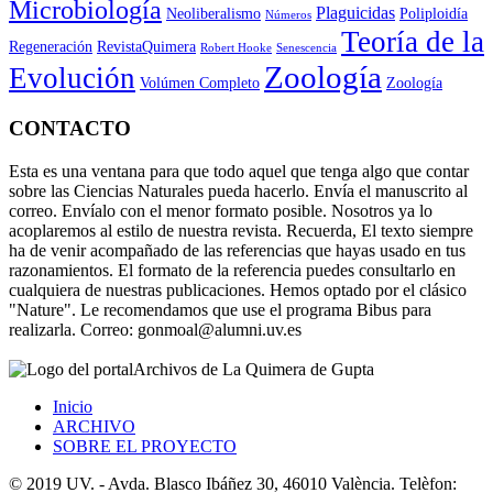
Microbiología
Plaguicidas
Neoliberalismo
Poliploidía
Números
Teoría de la
Regeneración
RevistaQuimera
Robert Hooke
Senescencia
Zoología
Evolución
Volúmen Completo
Zoología
CONTACTO
Esta es una ventana para que todo aquel que tenga algo que contar
sobre las Ciencias Naturales pueda hacerlo. Envía el manuscrito al
correo. Envíalo con el menor formato posible. Nosotros ya lo
acoplaremos al estilo de nuestra revista. Recuerda, El texto siempre
ha de venir acompañado de las referencias que hayas usado en tus
razonamientos. El formato de la referencia puedes consultarlo en
cualquiera de nuestras publicaciones. Hemos optado por el clásico
"Nature". Le recomendamos que use el programa Bibus para
realizarla. Correo: gonmoal@alumni.uv.es
Archivos de La Quimera de Gupta
Inicio
ARCHIVO
SOBRE EL PROYECTO
© 2019 UV. - Avda. Blasco Ibáñez 30, 46010 València. Telèfon: