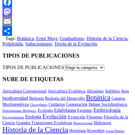
Facebook
Mastodon
Email
Tags:
Botánica
,
Ernst Mayr
,
Gradualismo
,
Historia de la Ciencia
,
Compartir
Poliploidía
,
Saltacionismo
,
Teoría de la Evolución
TIPOS DE PUBLICACIONES
TIPOS DE PUBLICACIONES
NUBE DE ETIQUETAS
Agricultura Convencional
Agricultura Ecológica
Altruísmo
Anfibios
Aves
Botánica
biodiversidad
Biología
Biología del Desarrollo
Campos
Morfogenéticos
Cnidarios
Cooperación
Debate Sociobiológico
Cloroplastos
Embriología
Edafofauna
Ecología
Egoísmo
Determinismo Biológico
Evolución
Etología
Evolución
Filogenia
Filosofía de la
Envejecimiento
Ciencia
Grandes Transiciones Evolutivas
Hidrozoos
Heterocronias
Historia de la Ciencia
Hormigas
Kropotkin
Louis Pasteur