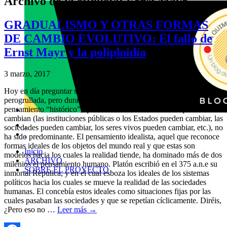
Archivo de la etiqueta:
Ernst Mayr
GRADUALISMO Y OTRAS FORMAS
DE CAMBIO EVOLUTIVO: El fallo de
Ernst Mayr y la poliploidía
3 marzo, 2017
Hoy en día preguntar si “las cosas cambian” parece una
perogrullada, pero durante la historia de la humanidad el
pensamiento “histórico”, que así se define el reconocer que las cosas
cambian (las instituciones públicas o los Estados pueden cambiar, las
.
sociedades pueden cambiar, los seres vivos pueden cambiar, etc.), no
.
ha sido predominante. El pensamiento idealista, aquel que reconoce
formas ideales de los objetos del mundo real y que estas son
Inicio
modelos hacia los cuales la realidad tiende, ha dominado más de dos
ARCHIVO
milenios el pensamiento humano. Platón escribió en el 375 a.n.e su
SOBRE EL PROYECTO
inmortal Repulica, y en el cual esboza los ideales de los sistemas
políticos hacia los cuales se mueve la realidad de las sociedades
humanas. El concebía estos ideales como situaciones fijas por las
cuales pasaban las sociedades y que se repetían cíclicamente. Diréis,
¿Pero eso no …
Leer más
→