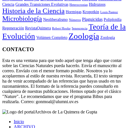
Ciencia
Grandes Transiciones Evolutivas
Hidrozoos
Heterocronias
Historia de la Ciencia
Hormigas
Kropotkin
Louis Pasteur
Microbiología
Plaguicidas
Neoliberalismo
Poliploidía
Números
Teoría de la
Regeneración
RevistaQuimera
Robert Hooke
Senescencia
Zoología
Evolución
Volúmen Completo
Zoología
CONTACTO
Esta es una ventana para que todo aquel que tenga algo que contar
sobre las Ciencias Naturales pueda hacerlo. Envía el manuscrito al
correo. Envíalo con el menor formato posible. Nosotros ya lo
acoplaremos al estilo de nuestra revista. Recuerda, El texto siempre
ha de venir acompañado de las referencias que hayas usado en tus
razonamientos. El formato de la referencia puedes consultarlo en
cualquiera de nuestras publicaciones. Hemos optado por el clásico
"Nature". Le recomendamos que use el programa Bibus para
realizarla. Correo: gonmoal@alumni.uv.es
Archivos de La Quimera de Gupta
Inicio
ARCHIVO