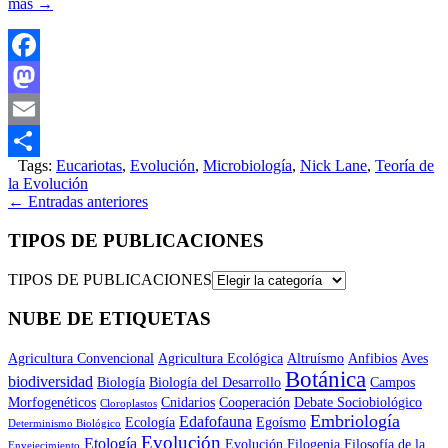
más
→
Facebook
Mastodon
Email
Tags:
Eucariotas
,
Evolución
,
Microbiología
,
Nick Lane
,
Teoría de
Compartir
la Evolución
←
Entradas anteriores
TIPOS DE PUBLICACIONES
TIPOS DE PUBLICACIONES
NUBE DE ETIQUETAS
Agricultura Convencional
Agricultura Ecológica
Altruísmo
Anfibios
Aves
Botánica
biodiversidad
Biología
Biología del Desarrollo
Campos
Morfogenéticos
Cnidarios
Cooperación
Debate Sociobiológico
Cloroplastos
Embriología
Edafofauna
Ecología
Egoísmo
Determinismo Biológico
Evolución
Etología
Evolución
Filogenia
Filosofía de la
Envejecimiento