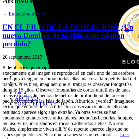
Archivo de la etiqueta:
Evolución
←
Entradas anteriores
EN EL FILO DE LA EVOLUCIÓN: ¿Un
nuevo Dominio de la vida o un eslabón
perdido?
20 septiembre, 2017
Pido al lector que imagine el trabajo más aburrido del mundo. No se
exactamente qué imagen se reproducirá en cada uno de los cerebros
.
pero quizá tengan en común todas ellas una cosa: la repetitividad del
.
trabajo. Pues bien, imaginen que su trabajo es observar fotografías
durante 15 años. Observar fotografías de cortes ultrafinos de unas
Inicio
rocas extraídas de cientos de metros de profundidad del océano
ARCHIVO
pacífico cercano a las Islas de Japón. Aburrido, ¿verdad? Imagínese,
SOBRE EL PROYECTO
lector, que en uno de sus cortes, tras observar cientos de ellos sin
resultado aparece algo; algo extraño. Ya otras veces se han
encontrado grandes seres unicelulares, pequeñas bacterias, hongos,
incluso virus, incrustados en rocas o adheridos a ellas. No son
fósiles, simplemente viven allí. Y de repente aparece algo que no
sabes qué puede ser. Ni si quiera sabes si es un eucariota …
Leer