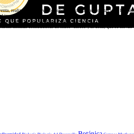
nta, realizaron una revisión sobre el papel de las termitas y las hormig
el impacto real de estos animales sobre el suelo (1). Han demostrado el 
menor parte, los hormigueros.. Junto a este hecho, creemos útil resaltar
sten termitas constructoras de nidos “aéreos”, es decir, que se elevan 
Botánica