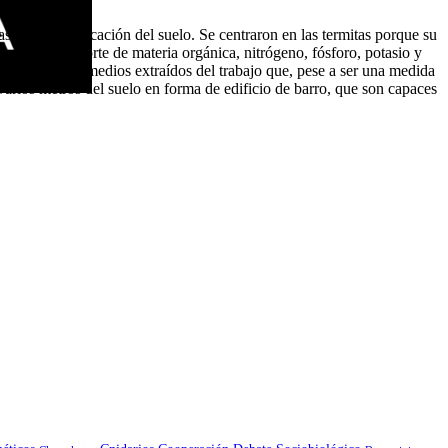
as en la modificación del suelo. Se centraron en las termitas porque su
importante aporte de materia orgánica, nitrógeno, fósforo, potasio y
 algunos datos medios extraídos del trabajo que, pese a ser una medida
varios metros del suelo en forma de edificio de barro, que son capaces