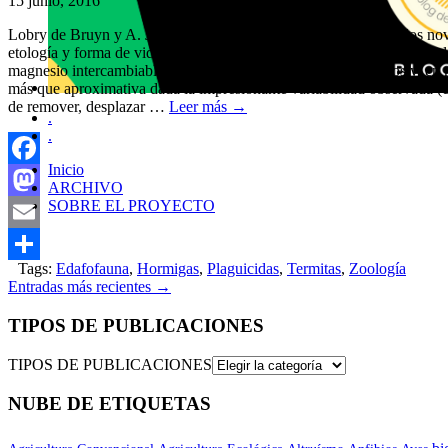
15 junio, 2016
Lobry de Bruyn y A. J. Conacher, a principios de la década de los nove
etología y forma de vida social permiten un estudio más cuantitativo d
magnesio intercambiable que realizan, sobre todo los termiteros y, en 
más que aproximativa dada la impresionante variabilidad observada (exi
de remover, desplazar …
Leer más
→
.
.
Inicio
Facebook
ARCHIVO
SOBRE EL PROYECTO
Mastodon
Email
Tags:
Edafofauna
,
Hormigas
,
Plaguicidas
,
Termitas
,
Zoología
Compartir
Entradas más recientes
→
TIPOS DE PUBLICACIONES
TIPOS DE PUBLICACIONES
NUBE DE ETIQUETAS