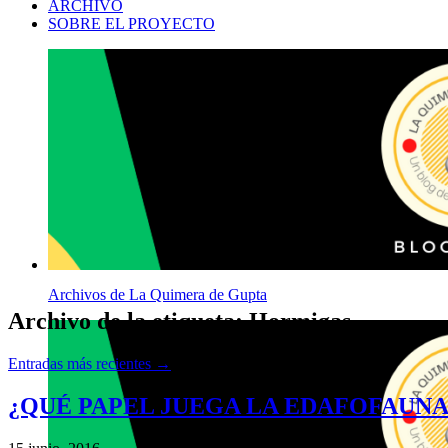
ARCHIVO
SOBRE EL PROYECTO
Archivos de La Quimera de Gupta
Archivo de la etiqueta:
Hormigas
Entradas más recientes
→
¿QUÉ PAPEL JUEGA LA EDAFOFAUNA EN 