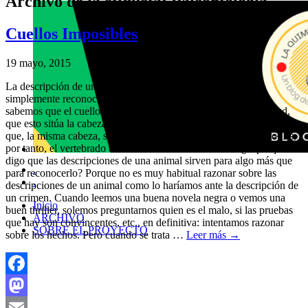
Archivo de la etiqueta:
Paleontología
Cuellos Imposibles
19 mayo, 2015
La descripción de una animal sirve para mucho más que
simplemente reconocerlo cuando lo observamos. Por ejemplo,
sabemos que el cuello de la jirafa mide unos 2 metros de longitud,
que esto sitúa la cabeza del animal a 3 metros sobre el corazón y
que, la misma cabeza, se sitúa entre 5 y 6 metros sobre el suelo. Es,
por tanto, el vertebrado terrestre más alto actualmente. ¿Y porqué
digo que las descripciones de una animal sirven para algo más que
.
para reconocerlo? Porque no es muy habitual razonar sobre las
.
descripciones de un animal como lo haríamos ante la descripción de
un crimen. Cuando leemos una buena novela negra o vemos una
Inicio
buen thriller, solemos preguntarnos quien es el malo, si las pruebas
ARCHIVO
que hay son convincentes, etc., en definitiva: intentamos razonar
SOBRE EL PROYECTO
sobre los hechos. Pero cuando se trata …
Leer más
→
Facebook
Mastodon