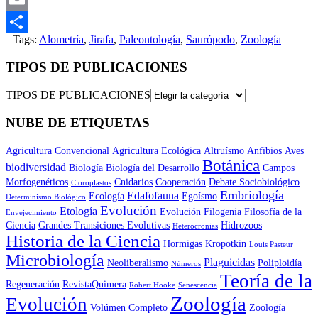
Email
Tags:
Alometría
,
Jirafa
,
Paleontología
,
Saurópodo
,
Zoología
Compartir
TIPOS DE PUBLICACIONES
TIPOS DE PUBLICACIONES
NUBE DE ETIQUETAS
Agricultura Convencional
Agricultura Ecológica
Altruísmo
Anfibios
Aves
Botánica
biodiversidad
Biología
Biología del Desarrollo
Campos
Morfogenéticos
Cnidarios
Cooperación
Debate Sociobiológico
Cloroplastos
Embriología
Edafofauna
Ecología
Egoísmo
Determinismo Biológico
Evolución
Etología
Evolución
Filogenia
Filosofía de la
Envejecimiento
Ciencia
Grandes Transiciones Evolutivas
Hidrozoos
Heterocronias
Historia de la Ciencia
Hormigas
Kropotkin
Louis Pasteur
Microbiología
Plaguicidas
Neoliberalismo
Poliploidía
Números
Teoría de la
Regeneración
RevistaQuimera
Robert Hooke
Senescencia
Zoología
Evolución
Volúmen Completo
Zoología