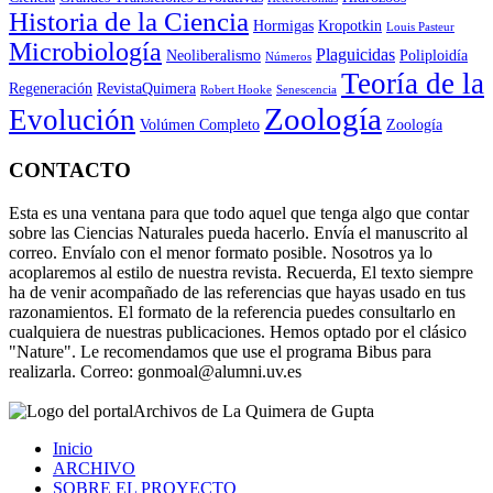
Historia de la Ciencia
Hormigas
Kropotkin
Louis Pasteur
Microbiología
Plaguicidas
Neoliberalismo
Poliploidía
Números
Teoría de la
Regeneración
RevistaQuimera
Robert Hooke
Senescencia
Zoología
Evolución
Volúmen Completo
Zoología
CONTACTO
Esta es una ventana para que todo aquel que tenga algo que contar
sobre las Ciencias Naturales pueda hacerlo. Envía el manuscrito al
correo. Envíalo con el menor formato posible. Nosotros ya lo
acoplaremos al estilo de nuestra revista. Recuerda, El texto siempre
ha de venir acompañado de las referencias que hayas usado en tus
razonamientos. El formato de la referencia puedes consultarlo en
cualquiera de nuestras publicaciones. Hemos optado por el clásico
"Nature". Le recomendamos que use el programa Bibus para
realizarla. Correo: gonmoal@alumni.uv.es
Archivos de La Quimera de Gupta
Inicio
ARCHIVO
SOBRE EL PROYECTO