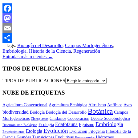
Facebook
Mastodon
Email
Tags:
Biología del Desarrollo
,
Campos Morfogenéticos
,
Compartir
Embriología
,
Historia de la Ciencia
,
Regeneración
Entradas más recientes
→
TIPOS DE PUBLICACIONES
TIPOS DE PUBLICACIONES
NUBE DE ETIQUETAS
Agricultura Convencional
Agricultura Ecológica
Altruísmo
Anfibios
Aves
Botánica
biodiversidad
Biología
Biología del Desarrollo
Campos
Morfogenéticos
Cnidarios
Cooperación
Debate Sociobiológico
Cloroplastos
Embriología
Edafofauna
Ecología
Egoísmo
Determinismo Biológico
Evolución
Etología
Evolución
Filogenia
Filosofía de la
Envejecimiento
Ciencia
Grandes Transiciones Evolutivas
Hidrozoos
Heterocronias