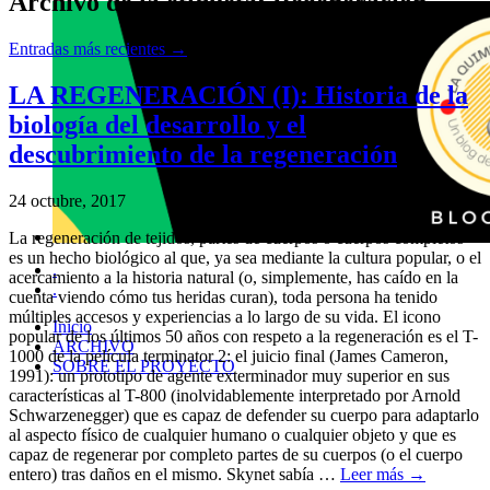
Archivo de la etiqueta:
Regeneración
Entradas más recientes
→
LA REGENERACIÓN (I): Historia de la
biología del desarrollo y el
descubrimiento de la regeneración
24 octubre, 2017
La regeneración de tejidos, partes de cuerpos o cuerpos completos
es un hecho biológico al que, ya sea mediante la cultura popular, o el
.
acercamiento a la historia natural (o, simplemente, has caído en la
.
cuenta viendo cómo tus heridas curan), toda persona ha tenido
múltiples accesos y experiencias a lo largo de su vida. El icono
Inicio
popular de los últimos 50 años con respeto a la regeneración es el T-
ARCHIVO
1000 de la película terminator 2: el juicio final (James Cameron,
SOBRE EL PROYECTO
1991): un prototipo de agente exterminador muy superior en sus
características al T-800 (inolvidablemente interpretado por Arnold
Schwarzenegger) que es capaz de defender su cuerpo para adaptarlo
al aspecto físico de cualquier humano o cualquier objeto y que es
capaz de regenerar por completo partes de su cuerpos (o el cuerpo
entero) tras daños en el mismo. Skynet sabía …
Leer más
→