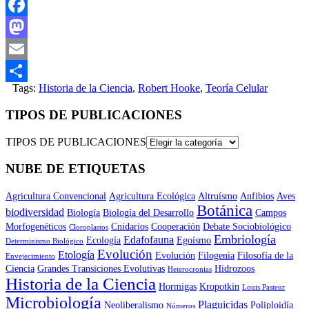
Facebook
Mastodon
Email
Tags:
Historia de la Ciencia
,
Robert Hooke
,
Teoría Celular
Compartir
TIPOS DE PUBLICACIONES
TIPOS DE PUBLICACIONES
NUBE DE ETIQUETAS
Agricultura Convencional
Agricultura Ecológica
Altruísmo
Anfibios
Aves
Botánica
biodiversidad
Biología
Biología del Desarrollo
Campos
Morfogenéticos
Cnidarios
Cooperación
Debate Sociobiológico
Cloroplastos
Embriología
Edafofauna
Ecología
Egoísmo
Determinismo Biológico
Evolución
Etología
Evolución
Filogenia
Filosofía de la
Envejecimiento
Ciencia
Grandes Transiciones Evolutivas
Hidrozoos
Heterocronias
Historia de la Ciencia
Hormigas
Kropotkin
Louis Pasteur
Microbiología
Plaguicidas
Neoliberalismo
Poliploidía
Números