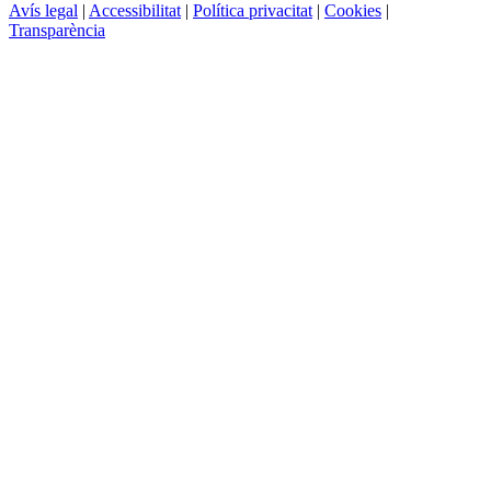
Avís legal
|
Accessibilitat
|
Política privacitat
|
Cookies
|
Transparència