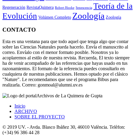
Teoría de la
Regeneración
RevistaQuimera
Robert Hooke
Senescencia
Zoología
Evolución
Volúmen Completo
Zoología
CONTACTO
Esta es una ventana para que todo aquel que tenga algo que contar
sobre las Ciencias Naturales pueda hacerlo. Envía el manuscrito al
correo. Envíalo con el menor formato posible. Nosotros ya lo
acoplaremos al estilo de nuestra revista. Recuerda, El texto siempre
ha de venir acompañado de las referencias que hayas usado en tus
razonamientos. El formato de la referencia puedes consultarlo en
cualquiera de nuestras publicaciones. Hemos optado por el clásico
"Nature". Le recomendamos que use el programa Bibus para
realizarla. Correo: gonmoal@alumni.uv.es
Archivos de La Quimera de Gupta
Inicio
ARCHIVO
SOBRE EL PROYECTO
© 2019 UV. - Avda. Blasco Ibáñez 30, 46010 València. Telèfon:
(+34) 96 386 44 28