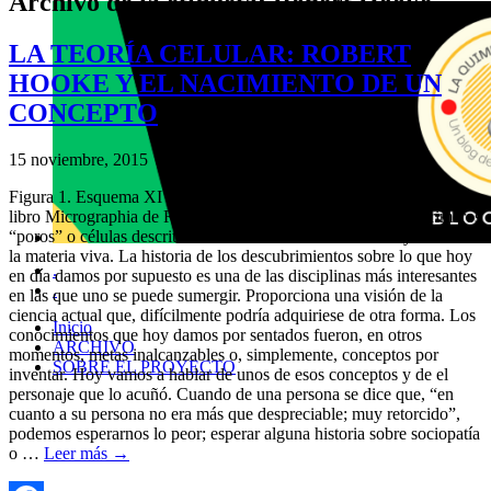
Archivo de la etiqueta:
Robert Hooke
LA TEORÍA CELULAR: ROBERT
HOOKE Y EL NACIMIENTO DE UN
CONCEPTO
15 noviembre, 2015
Figura 1. Esquema XI que aparece entre la página 114 y 115 del
libro Micrographia de Robert Hooke donde se muestras los primeros
“poros” o células descritas nunca como unidades constituyentes de
la materia viva. La historia de los descubrimientos sobre lo que hoy
.
en día damos por supuesto es una de las disciplinas más interesantes
.
en las que uno se puede sumergir. Proporciona una visión de la
ciencia actual que, difícilmente podría adquiriese de otra forma. Los
Inicio
conocimientos que hoy damos por sentados fueron, en otros
ARCHIVO
momentos, metas inalcanzables o, simplemente, conceptos por
SOBRE EL PROYECTO
inventar. Hoy vamos a hablar de unos de esos conceptos y de el
personaje que lo acuñó. Cuando de una persona se dice que, “en
cuanto a su persona no era más que despreciable; muy retorcido”,
podemos esperarnos lo peor; esperar alguna historia sobre sociopatía
o …
Leer más
→