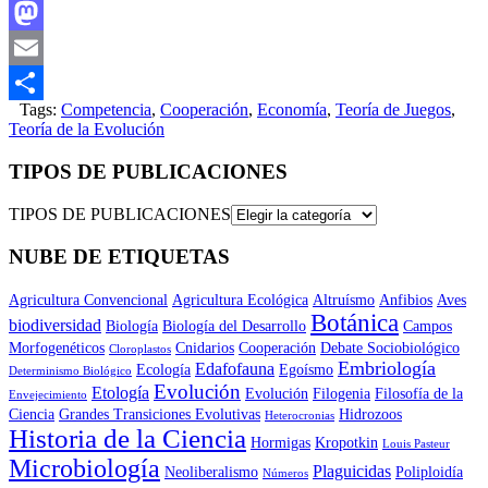
Facebook
Mastodon
Email
Tags:
Competencia
,
Cooperación
,
Economía
,
Teoría de Juegos
,
Compartir
Teoría de la Evolución
TIPOS DE PUBLICACIONES
TIPOS DE PUBLICACIONES
NUBE DE ETIQUETAS
Agricultura Convencional
Agricultura Ecológica
Altruísmo
Anfibios
Aves
Botánica
biodiversidad
Biología
Biología del Desarrollo
Campos
Morfogenéticos
Cnidarios
Cooperación
Debate Sociobiológico
Cloroplastos
Embriología
Edafofauna
Ecología
Egoísmo
Determinismo Biológico
Evolución
Etología
Evolución
Filogenia
Filosofía de la
Envejecimiento
Ciencia
Grandes Transiciones Evolutivas
Hidrozoos
Heterocronias
Historia de la Ciencia
Hormigas
Kropotkin
Louis Pasteur
Microbiología
Plaguicidas
Neoliberalismo
Poliploidía
Números