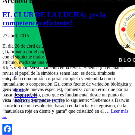
Archivo de la etiqueta:
Teoría de Juegos
EL CLUB DE LA LUCHA: ¿es la
competencia eficiente?
27 abril, 2015
El día 26 de abril de 2015 apareció, en el Diario El País, un artículo
(1), firmado por el popular divulgador científico Javier Sampedro,
con el siguiente título: “la otra evolución de las especies”. El
artículo, mediante una vaga referencia al reciente artículo de Toby
Kiers y Stuart West aparecido en la revista Science (en el cual se
revisa el papel de la simbiosis sensu lato, es decir, simbiosis
.
entendida como unión corporal completa y entendida como
.
mutualismo o cooperación (2), como fuente de variación biológica y
generadora de nuevas especies), comienza con un error que podría
Inicio
pasar desapercibido, pero que es fundamental desde un punto de
ARCHIVO
vista histórico. Sampedro escribe lo siguiente: “Debemos a Darwin
SOBRE EL PROYECTO
la noción de una evolución basada en la lucha y el egoísmo, en la
“naturaleza roja en diente y garra” que cristalizó en el …
Leer más
→