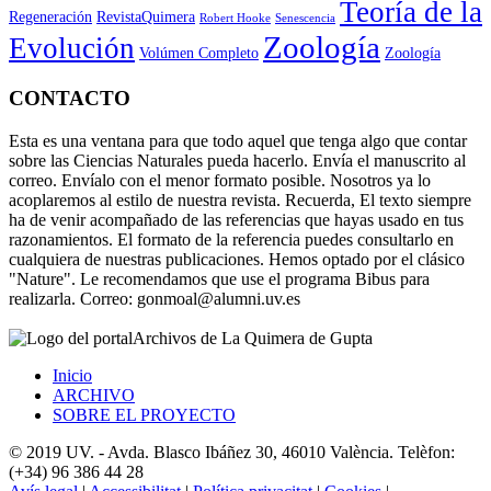
Teoría de la
Regeneración
RevistaQuimera
Robert Hooke
Senescencia
Zoología
Evolución
Volúmen Completo
Zoología
CONTACTO
Esta es una ventana para que todo aquel que tenga algo que contar
sobre las Ciencias Naturales pueda hacerlo. Envía el manuscrito al
correo. Envíalo con el menor formato posible. Nosotros ya lo
acoplaremos al estilo de nuestra revista. Recuerda, El texto siempre
ha de venir acompañado de las referencias que hayas usado en tus
razonamientos. El formato de la referencia puedes consultarlo en
cualquiera de nuestras publicaciones. Hemos optado por el clásico
"Nature". Le recomendamos que use el programa Bibus para
realizarla. Correo: gonmoal@alumni.uv.es
Archivos de La Quimera de Gupta
Inicio
ARCHIVO
SOBRE EL PROYECTO
© 2019 UV. - Avda. Blasco Ibáñez 30, 46010 València. Telèfon:
(+34) 96 386 44 28