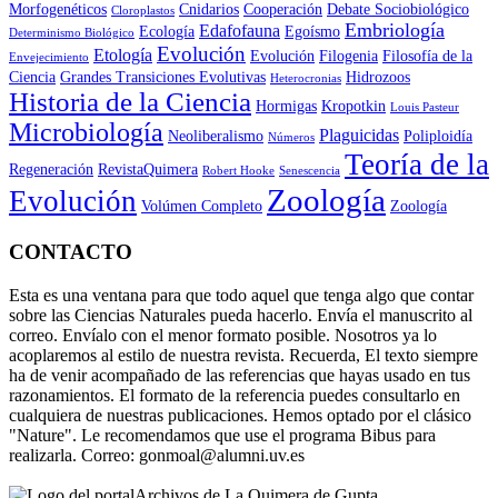
Morfogenéticos
Cnidarios
Cooperación
Debate Sociobiológico
Cloroplastos
Embriología
Edafofauna
Ecología
Egoísmo
Determinismo Biológico
Evolución
Etología
Evolución
Filogenia
Filosofía de la
Envejecimiento
Ciencia
Grandes Transiciones Evolutivas
Hidrozoos
Heterocronias
Historia de la Ciencia
Hormigas
Kropotkin
Louis Pasteur
Microbiología
Plaguicidas
Neoliberalismo
Poliploidía
Números
Teoría de la
Regeneración
RevistaQuimera
Robert Hooke
Senescencia
Zoología
Evolución
Volúmen Completo
Zoología
CONTACTO
Esta es una ventana para que todo aquel que tenga algo que contar
sobre las Ciencias Naturales pueda hacerlo. Envía el manuscrito al
correo. Envíalo con el menor formato posible. Nosotros ya lo
acoplaremos al estilo de nuestra revista. Recuerda, El texto siempre
ha de venir acompañado de las referencias que hayas usado en tus
razonamientos. El formato de la referencia puedes consultarlo en
cualquiera de nuestras publicaciones. Hemos optado por el clásico
"Nature". Le recomendamos que use el programa Bibus para
realizarla. Correo: gonmoal@alumni.uv.es
Archivos de La Quimera de Gupta