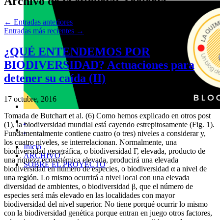
Archivo de la etiqueta:
Zoología
←
Entradas anteriores
Entradas más recientes
→
¿QUÉ ENTENDEMOS POR
BIODIVERSIDAD? Actuaciones para
detener su caída (II)
17 octubre, 2016
Tomada de Butchart et al. (6) Como hemos explicado en otros post
.
(1), la biodiversidad mundial está cayendo estrepitosamente (Fig. 1).
.
Fundamentalmente contiene cuatro (o tres) niveles a considerar y,
los cuatro niveles, se interrelacionan. Normalmente, una
Inicio
biodiversidad geográfica, o biodiversidad Г, elevada, producto de
ARCHIVO
una riqueza ecosistémica elevada, producirá una elevada
SOBRE EL PROYECTO
biodiversidad en número de especies, o biodiversidad α a nivel de
una región. Lo mismo ocurrirá a nivel local con una elevada
diversidad de ambientes, o biodiversidad β, que el número de
especies será más elevado en las localidades con mayor
biodiversidad del nivel superior. No tiene porqué ocurrir lo mismo
con la biodiversidad genética porque entran en juego otros factores,