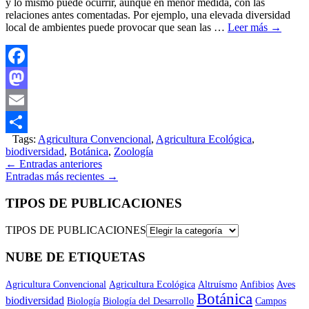
y lo mismo puede ocurrir, aunque en menor medida, con las
relaciones antes comentadas. Por ejemplo, una elevada diversidad
local de ambientes puede provocar que sean las …
Leer más
→
Facebook
Mastodon
Email
Tags:
Agricultura Convencional
,
Agricultura Ecológica
,
Compartir
biodiversidad
,
Botánica
,
Zoología
←
Entradas anteriores
Entradas más recientes
→
TIPOS DE PUBLICACIONES
TIPOS DE PUBLICACIONES
NUBE DE ETIQUETAS
Agricultura Convencional
Agricultura Ecológica
Altruísmo
Anfibios
Aves
Botánica
biodiversidad
Biología
Biología del Desarrollo
Campos